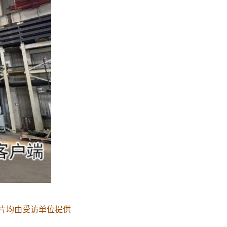
片均由受访单位提供