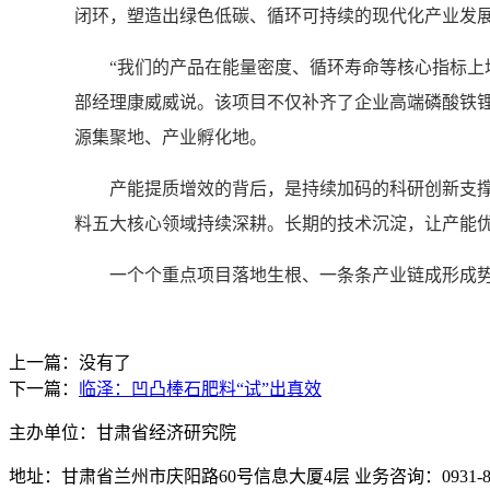
闭环，塑造出绿色低碳、循环可持续的现代化产业发
“我们的产品在能量密度、循环寿命等核心指标上均
部经理康威威说。该项目不仅补齐了企业高端磷酸铁
源集聚地、产业孵化地。
产能提质增效的背后，是持续加码的科研创新支撑。
料五大核心领域持续深耕。长期的技术沉淀，让产能
一个个重点项目落地生根、一条条产业链成形成势，
上一篇：没有了
下一篇：
临泽：凹凸棒石肥料“试”出真效
主办单位：甘肃省经济研究院
地址：甘肃省兰州市庆阳路60号信息大厦4层 业务咨询：0931-880