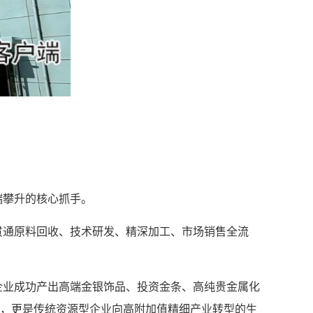
攀升的核心抓手。
通原料回收、技术研发、精深加工、市场销售全流
业成功产出高端金银饰品、投资金条、高纯贵金属化
新，更是传统资源型企业向高附加值精细产业转型的生