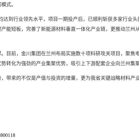
展模式。
达到行业领先水平，项目一期投产后，已顺利斩获多家行业头部
锂产能短板，完善了新能源材料垂直一体化产业链，更推动兰州
目前，金川集团在兰州布局实施数十项科研攻关项目，聚焦电
优势转化为强劲的产业集聚优势，吸引上下游配套企业向兰州集
带来的不仅是产值与投资的增量，更为我省关键战略材料产业
0118