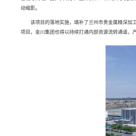
动缩影。
该项目的落地实施，填补了兰州市贵金属精深加工产
项目，金川集团也得以持续打通内部资源流转通道，产