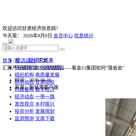
欢迎访问甘肃经济信息网！
今天是：
2026年8月8日
会员中心
信息统计
首 页
研究成果
首页
/
经济动态
/ 正文
研究院简介
信息化建设
汇聚产业磁场 强壮全链筋骨——看金川集团如何“强省会”
组织机构
高质量发展
时间：2026-06-16
院务动态
甘肃招标
来源：新甘肃客户端
时政要闻
数字经济
经济动态
一带一路
发改视点
乡村振兴
投资分析
发展规划
监测预测
文库下载