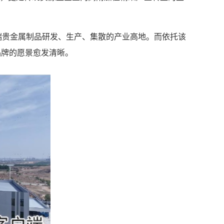
贵金属制品研发、生产、集散的产业高地。而依托该
品牌的愿景愈发清晰。