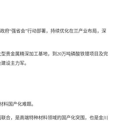
政府“强省会”行动部署，持续优化在兰产业布局，深
贵金属精深加工基地，到20万吨磷酸铁锂项目及完
会建设主力军。
材料国产化难题。
联合，是高端特种材料领域的国产化突围，也是金川