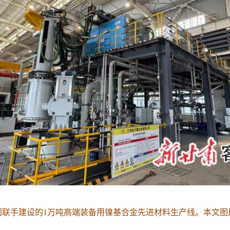
团联手建设的1万吨高端装备用镍基合金先进材料生产线。本文图