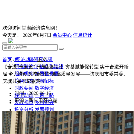
欢迎访问甘肃经济信息网！
今天是：
2026年8月7日
会员中心
信息统计
首 页
研究成果
首页
/
经济动态
/ 正文
研究院简介
信息化建设
【奋进“十五五” 开局起好步】夯基赋能促转型 实干奋进开新
组织机构
高质量发展
局 全力推动庆城经济社会高质量发展——访庆阳市委常委、
院务动态
甘肃招标
庆城县委书记张鸿举
时政要闻
数字经济
时间：2026-06-16
经济动态
一带一路
来源：新甘肃客户端
发改视点
乡村振兴
投资分析
发展规划
监测预测
文库下载