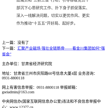
层减负和“三抓三促”行动，引导各级党员干
部沉下心思研究工作、扑下身子抓促落实、
深入一线解决问题，切实以更优作风、更实
作为推动“十五五”开好局、起好步。
上一篇：没有了
下一篇：
汇聚产业磁场 强壮全链筋骨——看金川集团如何“强
省会”
主办单位：甘肃省经济研究院
地址：甘肃省兰州市庆阳路60号信息大厦4层 业务咨询：
0931-8800118
网上有害信息举报：0931-8800118 举报邮箱：
gseiadmin@163.com
中央网信办(国家互联网信息办公室)违法和不良信息举报中
心：www.12377.cn