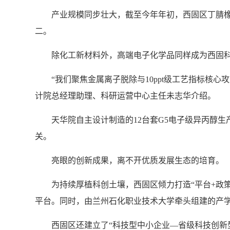
产业规模同步壮大，截至今年年初，西固区丁腈橡
二。
除化工新材料外，高端电子化学品同样成为西固
“我们聚焦金属离子脱除与10ppt级工艺指标核
计院总经理助理、科研运营中心主任未志华介绍。
天华院自主设计制造的12台套G5电子级异丙醇
关。
亮眼的创新成果，离不开优质发展生态的培育。
为持续厚植科创土壤，西固区倾力打造“平台+政
平台。同时，由兰州石化职业技术大学牵头组建的产学
西固区还建立了“科技型中小企业—省级科技创新