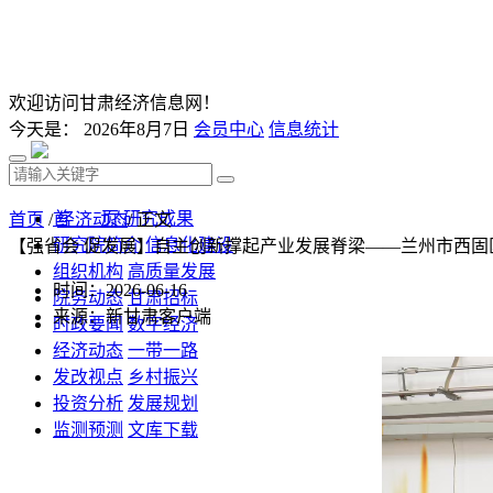
欢迎访问甘肃经济信息网！
今天是：
2026年8月7日
会员中心
信息统计
首 页
研究成果
首页
/
经济动态
/ 正文
研究院简介
信息化建设
【强省会 促发展】自主创新撑起产业发展脊梁——兰州市西
组织机构
高质量发展
时间：2026-06-16
院务动态
甘肃招标
来源：新甘肃客户端
时政要闻
数字经济
经济动态
一带一路
发改视点
乡村振兴
投资分析
发展规划
监测预测
文库下载