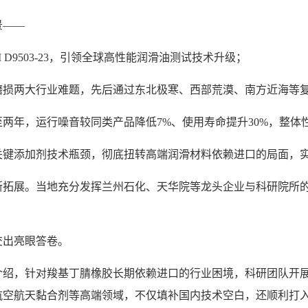
景——
 D9503-23，引领全球高性能润滑油测试技术升级；
磨损两大行业难题，先后通过东北极寒、西部荒漠、南方近海等
两年，运行噪音较同类产品降低7%、使用寿命提升30%，整体
种关键添加剂技术瓶颈，彻底扭转高端润滑材料依赖进口的局面，
拓展。当地充分发挥兰州石化、天华院等龙头企业与科研院所的
交出亮眼答卷。
绍，针对羧基丁腈橡胶长期依赖进口的行业困境，科研团队开展联
航空航天黏合剂等高端领域，不仅填补国内技术空白，还顺利打