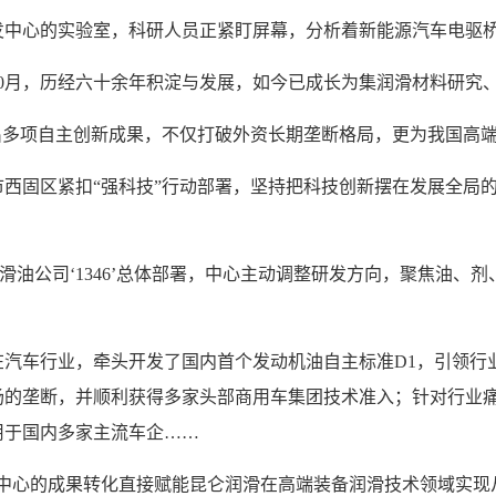
发中心的实验室，科研人员正紧盯屏幕，分析着新能源汽车电驱
年10月，历经六十余年积淀与发展，如今已成长为集润滑材料研
出多项自主创新成果，不仅打破外资长期垄断格局，更为我国高
西固区紧扣“强科技”行动部署，坚持把科技创新摆在发展全局的
油润滑油公司‘1346’总体部署，中心主动调整研发方向，聚焦油
在汽车行业，牵头开发了国内首个发动机油自主标准D1，引领行
场的垄断，并顺利获得多家头部商用车集团技术准入；针对行业
用于国内多家主流车企……
中心的成果转化直接赋能昆仑润滑在高端装备润滑技术领域实现从‘