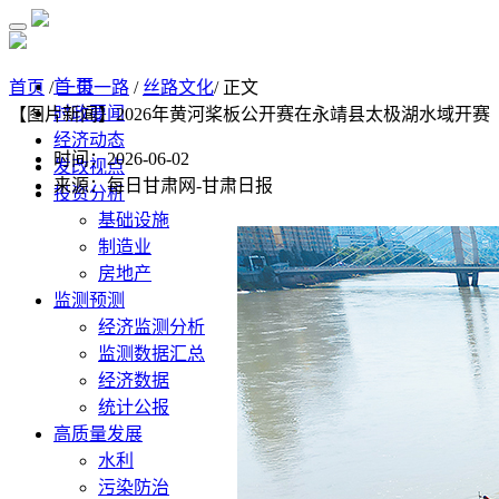
首 页
首页
/
一带一路
/
丝路文化
/ 正文
时政要闻
【图片新闻】2026年黄河桨板公开赛在永靖县太极湖水域开赛
经济动态
时间：2026-06-02
发改视点
来源：每日甘肃网-甘肃日报
投资分析
基础设施
制造业
房地产
监测预测
经济监测分析
监测数据汇总
经济数据
统计公报
高质量发展
水利
污染防治