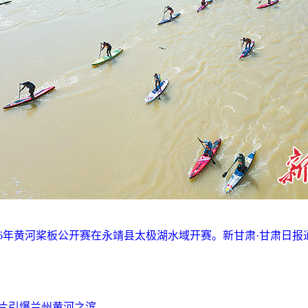
年黄河桨板公开赛在永靖县太极湖水域开赛。新甘肃·甘肃日报通
传片引爆兰州黄河之滨