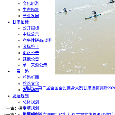
文化旅游
生态修复
产业发展
甘肃招标
公开招标
中标公示
竞争性磋商/谈判
废标终止
更正公告
其他公告
单一来源公示
一带一路
丝路新闻
丝路文化
近日，第二届全国全民健身大赛甘肃选拔赛暨2026
发展动态
发展规划
总体规划
专项规划
上一篇：没有了
地区规划
下一篇：
两大舞剧IP首次同屏“飞”出大漠 甘肃文旅裸眼3D宣