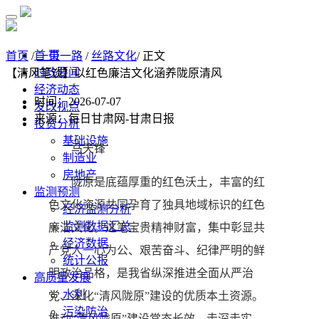
首 页
首页
/
一带一路
/
丝路文化
/ 正文
时政要闻
【清风笔谈】以红色廉洁文化涵养陇原清风
经济动态
时间：2026-07-07
发改视点
来源：每日甘肃网-甘肃日报
投资分析
基础设施
马天锋
制造业
房地产
陇原是底蕴厚重的红色沃土，丰富的红
监测预测
色文化资源共同孕育了独具地域标识的红色
经济监测分析
监测数据汇总
廉洁文化。这笔宝贵精神财富，集中彰显共
经济数据
产党人一心为公、艰苦奋斗、纪律严明的鲜
统计公报
明政治品格，是我省纵深推进全面从严治
高质量发展
水利
党、深化“清风陇原”建设的优质本土资源。
污染防治
推动“清风陇原”建设常态长效、走深走实，