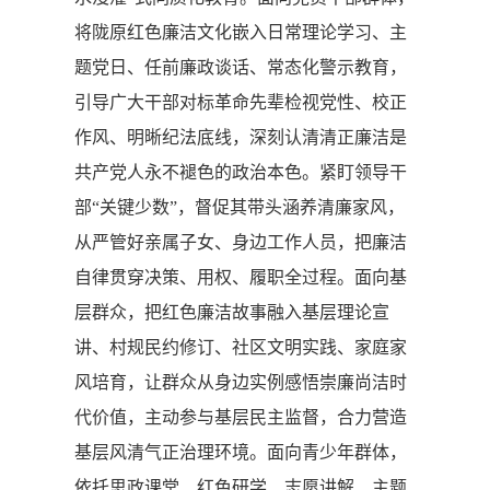
将陇原红色廉洁文化嵌入日常理论学习、主
题党日、任前廉政谈话、常态化警示教育，
引导广大干部对标革命先辈检视党性、校正
作风、明晰纪法底线，深刻认清清正廉洁是
共产党人永不褪色的政治本色。紧盯领导干
部“关键少数”，督促其带头涵养清廉家风，
从严管好亲属子女、身边工作人员，把廉洁
自律贯穿决策、用权、履职全过程。面向基
层群众，把红色廉洁故事融入基层理论宣
讲、村规民约修订、社区文明实践、家庭家
风培育，让群众从身边实例感悟崇廉尚洁时
代价值，主动参与基层民主监督，合力营造
基层风清气正治理环境。面向青少年群体，
依托思政课堂、红色研学、志愿讲解、主题