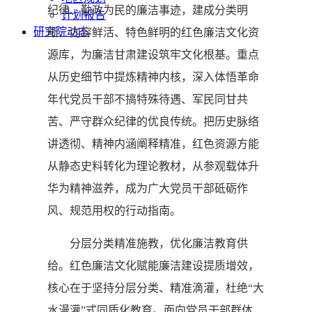
纪律、勤政为民的廉洁事迹，建成分类明
计划报告
研究院动态
晰、内容鲜活、特色鲜明的红色廉洁文化资
源库，为廉洁甘肃建设筑牢文化根基。重点
从历史细节中提炼精神内核，深入体悟革命
年代党员干部不搞特殊待遇、军民同甘共
苦、严守群众纪律的优良传统。把历史脉络
讲透彻、精神内涵阐释精准，红色资源方能
从静态史料转化为理论教材，从参观载体升
华为精神滋养，成为广大党员干部砥砺作
风、规范用权的行动指南。
分层分类精准施教，优化廉洁教育供
给。红色廉洁文化赋能廉洁建设提质增效，
核心在于坚持分层分类、精准滴灌，杜绝“大
水漫灌”式同质化教育。面向党员干部群体，