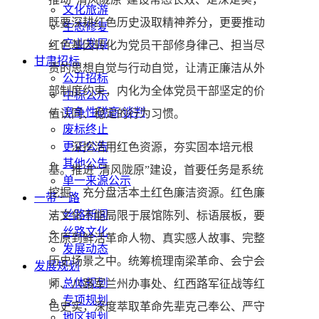
文化旅游
既要深耕红色历史汲取精神养分，更要推动
生态修复
产业发展
红色基因转化为党员干部修身律己、担当尽
甘肃招标
责的思想自觉与行动自觉，让清正廉洁从外
公开招标
部制度约束，内化为全体党员干部坚定的价
中标公示
竞争性磋商/谈判
值认同、稳定的行为习惯。
废标终止
更正公告
深挖活用红色资源，夯实固本培元根
其他公告
基。推进“清风陇原”建设，首要任务是系统
单一来源公示
挖掘、充分盘活本土红色廉洁资源。红色廉
一带一路
丝路新闻
洁文化不能局限于展馆陈列、标语展板，要
丝路文化
还原到鲜活革命人物、真实感人故事、完整
发展动态
历史场景之中。统筹梳理南梁革命、会宁会
发展规划
总体规划
师、八路军兰州办事处、红西路军征战等红
专项规划
色史实，深度萃取革命先辈克己奉公、严守
地区规划