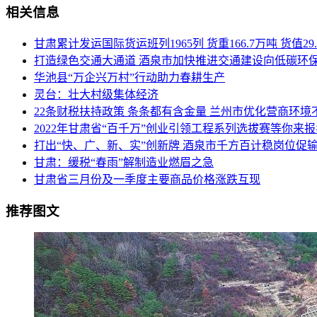
相关信息
甘肃累计发运国际货运班列1965列 货重166.7万吨 货值29
打造绿色交通大通道 酒泉市加快推进交通建设向低碳环
华池县“万企兴万村”行动助力春耕生产
灵台：壮大村级集体经济
22条财税扶持政策 条条都有含金量 兰州市优化营商环境
2022年甘肃省“百千万”创业引领工程系列选拔赛等你来报
打出“快、广、新、实”创新牌 酒泉市千方百计稳岗位促
甘肃：缓税“春雨”解制造业燃眉之急
甘肃省三月份及一季度主要商品价格涨跌互现
推荐图文