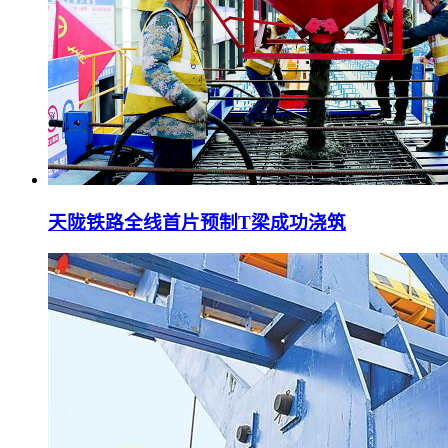
天陇铁路全线首片预制T梁成功浇筑