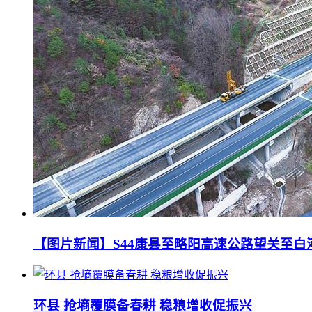
【图片新闻】S44康县至略阳高速公路望关至白
环县 抢墒覆膜备春耕 稳粮增收促振兴