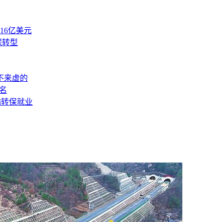
.16亿美元
保转型
不来虚的
名
输转保就业