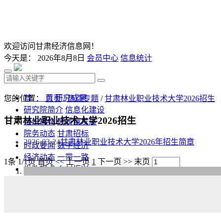
欢迎访问甘肃经济信息网！
今天是：
2026年8月8日
会员中心
信息统计
首 页
研究成果
您的位置：
首页
/
热点专题
/
甘肃林业职业技术大学2026招生
研究院简介
信息化建设
甘肃林业职业技术大学2026招生
组织机构
高质量发展
院务动态
甘肃招标
2026-03-24
甘肃林业职业技术大学2026年招生简章
时政要闻
数字经济
经济动态
一带一路
1条 1/1页
首页
<<
上一页
1
下一页
>>
末页
发改视点
乡村振兴
投资分析
发展规划
监测预测
文库下载