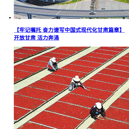
【牢记嘱托 奋力谱写中国式现代化甘肃篇章】
开放甘肃 活力奔涌