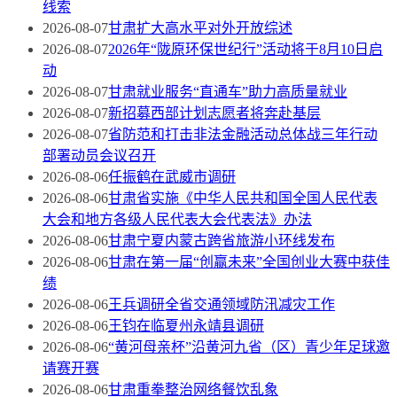
线索
2026-08-07
甘肃扩大高水平对外开放综述
2026-08-07
2026年“陇原环保世纪行”活动将于8月10日启
动
2026-08-07
甘肃就业服务“直通车”助力高质量就业
2026-08-07
新招募西部计划志愿者将奔赴基层
2026-08-07
省防范和打击非法金融活动总体战三年行动
部署动员会议召开
2026-08-06
任振鹤在武威市调研
2026-08-06
甘肃省实施《中华人民共和国全国人民代表
大会和地方各级人民代表大会代表法》办法
2026-08-06
甘肃宁夏内蒙古跨省旅游小环线发布
2026-08-06
甘肃在第一届“创赢未来”全国创业大赛中获佳
绩
2026-08-06
王兵调研全省交通领域防汛减灾工作
2026-08-06
王钧在临夏州永靖县调研
2026-08-06
“黄河母亲杯”沿黄河九省（区）青少年足球邀
请赛开赛
2026-08-06
甘肃重拳整治网络餐饮乱象