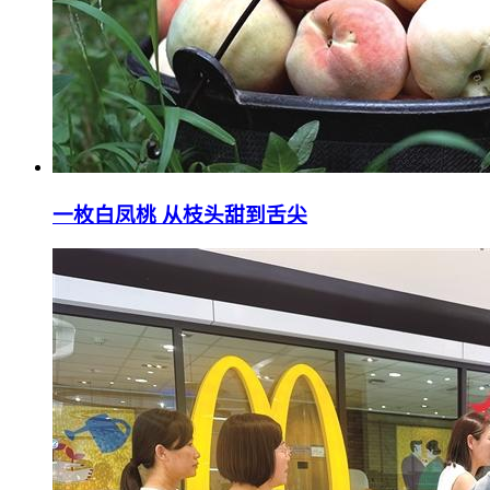
一枚白凤桃 从枝头甜到舌尖