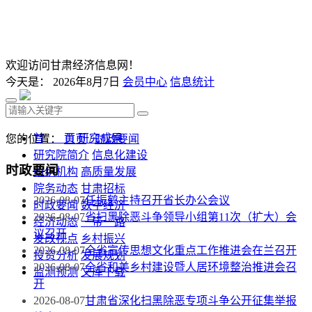
欢迎访问甘肃经济信息网！
今天是：
2026年8月7日
会员中心
信息统计
首 页
研究成果
您的位置：
首页
/
时政要闻
研究院简介
信息化建设
时政要闻
组织机构
高质量发展
院务动态
甘肃招标
2026-08-07
任振鹤主持召开省长办公会议
时政要闻
数字经济
2026-08-07
省扫黑除恶斗争领导小组第11次（扩大）会
经济动态
一带一路
议召开
发改视点
乡村振兴
2026-08-07
全省宣传思想文化重点工作推进会在兰召开
投资分析
发展规划
2026-08-07
全省和美乡村建设暨人居环境整治推进会召
监测预测
文库下载
开
2026-08-07
甘肃省深化扫黑除恶专项斗争公开征集举报