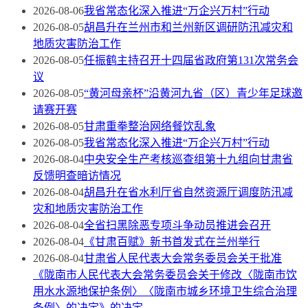
2026-08-06
我省常态化深入推进“万企兴万村”行动
2026-08-05
胡昌升在兰州市和兰州新区调研防汛减灾和
地质灾害防治工作
2026-08-05
任振鹤主持召开十四届省政府第131次常务会
议
2026-08-05
“黄河母亲杯”沿黄河九省（区）青少年足球邀
请赛开赛
2026-08-05
甘肃重拳整治网络餐饮乱象
2026-08-05
我省常态化深入推进“万企兴万村”行动
2026-08-04
中央安全生产考核巡查组第十九组向甘肃省
反馈明查暗访情况
2026-08-04
胡昌升在省水利厅省自然资源厅调度防汛减
灾和地质灾害防治工作
2026-08-04
全省扫黑除恶专项斗争动员推进会召开
2026-08-04
《甘肃百赋》新书首发式在兰州举行
2026-08-04
甘肃省人民代表大会常务委员会关于批准
《陇南市人民代表大会常务委员会关于修改〈陇南市饮
用水水源地保护条例〉〈陇南市城乡环境卫生综合治理
条例〉的决定》的决定