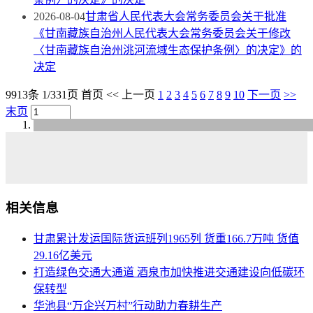
2026-08-04
甘肃省人民代表大会常务委员会关于批准
《甘南藏族自治州人民代表大会常务委员会关于修改
〈甘南藏族自治州洮河流域生态保护条例〉的决定》的
决定
9913条 1/331页
首页
<<
上一页
1
2
3
4
5
6
7
8
9
10
下一页
>>
末页
相关信息
甘肃累计发运国际货运班列1965列 货重166.7万吨 货值
29.16亿美元
打造绿色交通大通道 酒泉市加快推进交通建设向低碳环
保转型
华池县“万企兴万村”行动助力春耕生产