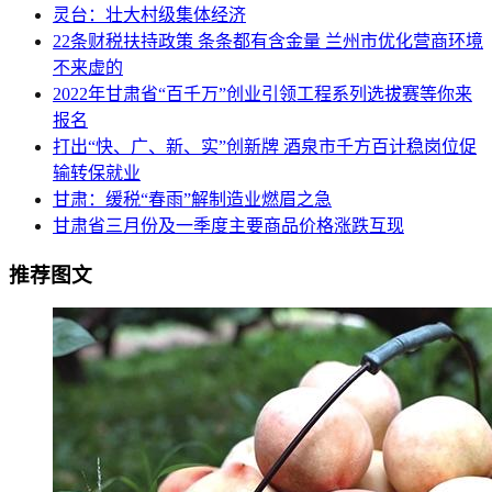
灵台：壮大村级集体经济
22条财税扶持政策 条条都有含金量 兰州市优化营商环境
不来虚的
2022年甘肃省“百千万”创业引领工程系列选拔赛等你来
报名
打出“快、广、新、实”创新牌 酒泉市千方百计稳岗位促
输转保就业
甘肃：缓税“春雨”解制造业燃眉之急
甘肃省三月份及一季度主要商品价格涨跌互现
推荐图文