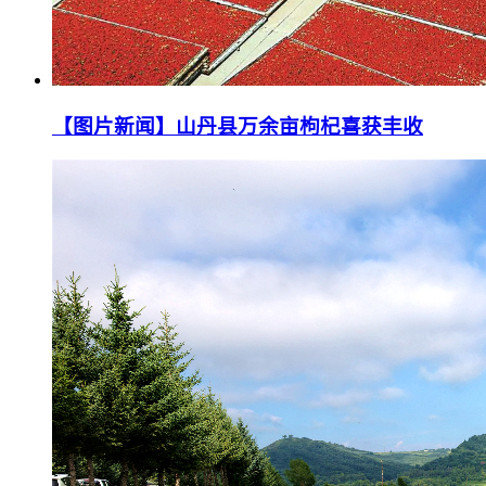
【图片新闻】山丹县万余亩枸杞喜获丰收