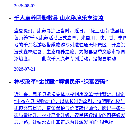
2026-08-03
千人康养团聚徽县 山水秘境乐享清凉
盛夏炎炎，康养寻凉正当时。近日，“陇上江南·徽县红
色康养”千人康养活动正式启幕，来自川、陕、甘、宁四
地的千余名游客搭乘旅游专列进驻通天坪景区，开启沉
浸式森林避暑、生态康养之旅，为徽县夏季文旅市场再
添热度。 此次千人康养专列活动，是徽县联动
2026-07-21
林权改革“金钥匙”解锁民乐“绿富密码”
近年来，民乐县紧握集体林权制度改革“金钥匙”，锚定
“生态立县”战略定位，以林长制为牵引，将明晰产权与
规模经营贯通、资源保护与价值转化融合，蹚出一条生
态质量提升、林业产业升级、农民持续增收的可持续发
展之路，让绿水青山真正成为县域发展的“绿色提