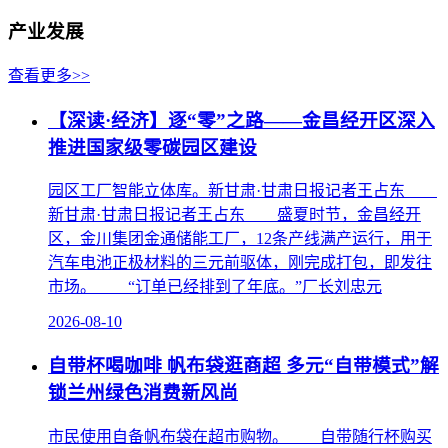
产业发展
查看更多>>
【深读·经济】逐“零”之路——金昌经开区深入
推进国家级零碳园区建设
园区工厂智能立体库。新甘肃·甘肃日报记者王占东
新甘肃·甘肃日报记者王占东 盛夏时节，金昌经开
区，金川集团金通储能工厂，12条产线满产运行，用于
汽车电池正极材料的三元前驱体，刚完成打包，即发往
市场。 “订单已经排到了年底。”厂长刘忠元
2026-08-10
自带杯喝咖啡 帆布袋逛商超 多元“自带模式”解
锁兰州绿色消费新风尚
市民使用自备帆布袋在超市购物。 自带随行杯购买