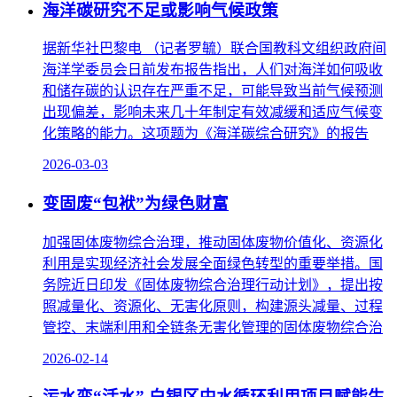
海洋碳研究不足或影响气候政策
据新华社巴黎电 （记者罗毓）联合国教科文组织政府间
海洋学委员会日前发布报告指出，人们对海洋如何吸收
和储存碳的认识存在严重不足，可能导致当前气候预测
出现偏差，影响未来几十年制定有效减缓和适应气候变
化策略的能力。这项题为《海洋碳综合研究》的报告
2026-03-03
变固废“包袱”为绿色财富
加强固体废物综合治理，推动固体废物价值化、资源化
利用是实现经济社会发展全面绿色转型的重要举措。国
务院近日印发《固体废物综合治理行动计划》，提出按
照减量化、资源化、无害化原则，构建源头减量、过程
管控、末端利用和全链条无害化管理的固体废物综合治
2026-02-14
污水变“活水” 白银区中水循环利用项目赋能生