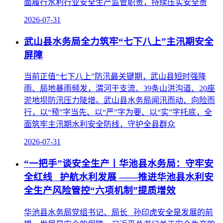
面履行水利行业安全生产监管职责，持续压实安全责
2026-07-31
武山县水务局全力筑牢“七下八上”主汛期安全
屏障
当前正值“七下八上”防汛最关键期，武山县短时强降
雨、局地暴雨频发，渭河干支流、39条山洪沟道、20座
淤地坝防汛压力陡增。武山县水务局闻汛而动、向险而
行，以“预”字当先、以“严”字为要、以“实”字托底，全
面筑牢主汛期水利安全防线，守护全县群众
2026-07-31
“一把手”谈安全生产丨华池县水务局：守牢安
全红线 护航水利发展 ——推进华池县水利安
全生产风险管控“六项机制”提质增效
华池县水务局党组书记、局长 孙印虎安全是发展的前