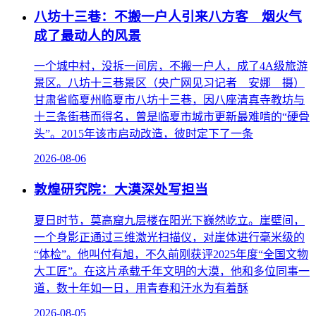
八坊十三巷：不搬一户人引来八方客 烟火气
成了最动人的风景
一个城中村，没拆一间房，不搬一户人，成了4A级旅游
景区。八坊十三巷景区（央广网见习记者 安娜 摄）
甘肃省临夏州临夏市八坊十三巷，因八座清真寺教坊与
十三条街巷而得名，曾是临夏市城市更新最难啃的“硬骨
头”。2015年该市启动改造，彼时定下了一条
2026-08-06
敦煌研究院：大漠深处写担当
夏日时节，莫高窟九层楼在阳光下巍然屹立。崖壁间，
一个身影正通过三维激光扫描仪，对崖体进行毫米级的
“体检”。他叫付有旭，不久前刚获评2025年度“全国文物
大工匠”。在这片承载千年文明的大漠，他和多位同事一
道，数十年如一日，用青春和汗水为有着酥
2026-08-05