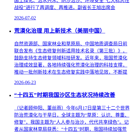
国土绿化、治水兴水、防沙治沙、环境安全“七大标志性
战役”进行了再调度、再推进。副省长王旭出席会
2026-07-02
荒漠化治理 用上新技术（美丽中国）
自然资源部、国家林业和草原局、中国地质调查局日前
联合发布《生态修复创新适用技术名录（第三批）》，
鼓励支持生态修复领域科技研发。近年来，我国荒漠化
治理成效显著，各地持续强化荒漠化治理的科技支撑，
推动一批创新技术在生态修复实践中落地见效，不断提
2026-06-23
“十四五”时期我国沙区生态状况持续改善
（记者顾仲阳、董丝雨）今年6月17日是第三十二个世界
防治荒漠化与干旱日，全球主题为“草原：认识、尊重、
修复”，我国主题为“人人参与治沙，代代共享绿色”。记
者从国家林草局获悉：“十四五”时期，我国持续加强荒