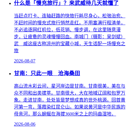
什么是「慢充旅行」？来武威待几天就懂了
当赶点打卡、连轴赶路的快旅行耗尽身心，松弛治愈、
不赶时间的慢充式旅行悄然走红。不用塞满行程清单，
不必追逐网红机位，低花销、慢步调，在这里随意漫
步，让疲惫的灵魂慢慢回血。南城门（摄影：吴剑斌）
武 威这座古称凉州的宝藏小城，天生适配一场慢充之
旅
2026-08-07
甘南：只此一眼 沧海桑田
高山流水彩云间，星河岸边是甘南。甘南很美，美在与
众不同和出类拔萃。甘南很大，大在地域辽阔和包罗万
象。走进甘南，处处皆是梦想成真的世外桃源。回首黄
河第一弯，落霞染红昆仑山。如果说黄河是中华民族的
母亲河，那么蜿蜒在海拔3600米之上的玛曲湿地，
2026-08-06