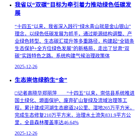
我省以“双碳”目标为牵引着力推动绿色低碳发
展
“十四五”以来，我省深入践行“绿水青山就是金山银山”
理念，以绿色低碳发展为抓手，通过能源结构调整、产
业绿色转型、生态碳汇提升等多重路径，构建起“全链条
生态保护+全方位绿色发展”的新格局，走出了甘肃“双
碳”实践特色之路。系统构建气候治理政策体
2025-12-26
生态崇信绿韵生“金”
□记者高晓华郑丽萍 “十四五”以来，崇信县系统推进
国土绿化、塬面保护、废弃矿山复绿及流域治理等工
程，累计建成河湖生态廊道24公里、湿地265万平方米，
完成生态修复210万平方米，治理水土流失831.9平方公
里，全县森林覆盖率达46.64%
2025-12-26