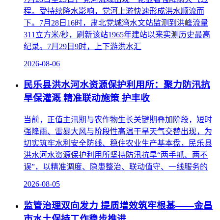
程。受持续降水影响，党河上游快速形成洪水顺流而
下。7月28日16时，肃北党城湾水文站监测到洪峰流量
311立方米/秒，刷新该站1965年建站以来实测历史最高
纪录。7月29日9时，上下游洪水汇
2026-08-06
民乐县洪水河水资源保护利用所：聚力防汛抗
旱保灌溉 精准联动施策 护丰收
当前，正值主汛期与农作物生长关键期叠加阶段，短时
强降雨、雷暴大风与阶段性高温干旱天气交替出现，为
切实筑牢水利安全防线、稳住农业生产基本盘，民乐县
洪水河水资源保护利用所坚持防汛抗旱“两手抓、两不
误”，以精准调度、隐患整治、联动值守、一线服务的
2026-08-05
监管治理双向发力 提质增效筑牢根基——金昌
市水土保持工作稳步推进