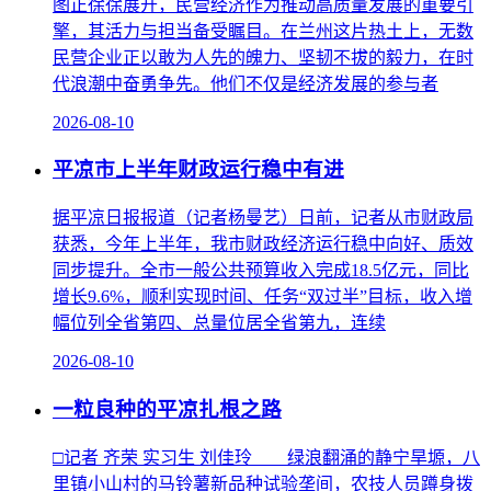
图正徐徐展开，民营经济作为推动高质量发展的重要引
擎，其活力与担当备受瞩目。在兰州这片热土上，无数
民营企业正以敢为人先的魄力、坚韧不拔的毅力，在时
代浪潮中奋勇争先。他们不仅是经济发展的参与者
2026-08-10
平凉市上半年财政运行稳中有进
据平凉日报报道（记者杨曼艺）日前，记者从市财政局
获悉，今年上半年，我市财政经济运行稳中向好、质效
同步提升。全市一般公共预算收入完成18.5亿元，同比
增长9.6%，顺利实现时间、任务“双过半”目标，收入增
幅位列全省第四、总量位居全省第九，连续
2026-08-10
一粒良种的平凉扎根之路
□记者 齐荣 实习生 刘佳玲 绿浪翻涌的静宁旱塬，八
里镇小山村的马铃薯新品种试验垄间，农技人员蹲身拨