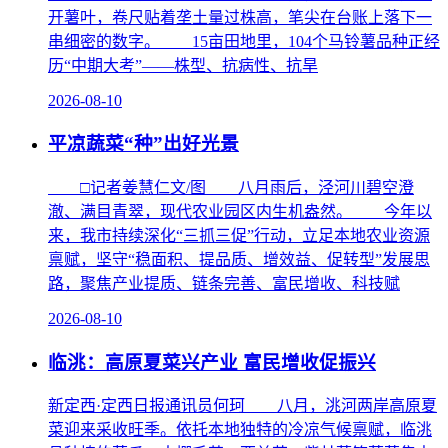
开薯叶，卷尺贴着垄土量过株高，笔尖在台账上落下一
串细密的数字。 15亩田地里，104个马铃薯品种正经
历“中期大考”——株型、抗病性、抗旱
2026-08-10
平凉蔬菜“种”出好光景
□记者姜慧仁文/图 八月雨后，泾河川碧空澄
澈、满目青翠，现代农业园区内生机盎然。 今年以
来，我市持续深化“三抓三促”行动，立足本地农业资源
禀赋，坚守“稳面积、提品质、增效益、促转型”发展思
路，聚焦产业提质、链条完善、富民增收、科技赋
2026-08-10
临洮：高原夏菜兴产业 富民增收促振兴
新定西·定西日报通讯员何珂 八月，洮河两岸高原夏
菜迎来采收旺季。依托本地独特的冷凉气候禀赋，临洮