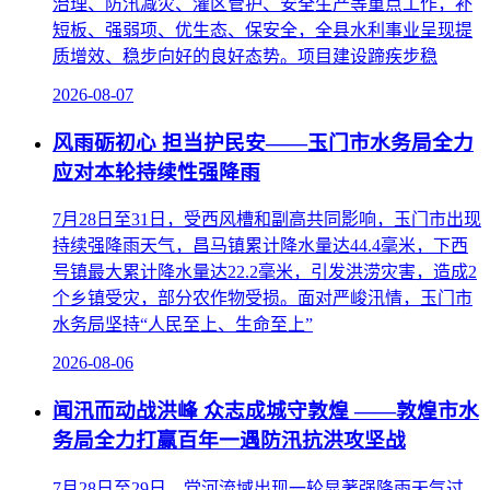
治理、防汛减灾、灌区管护、安全生产等重点工作，补
短板、强弱项、优生态、保安全，全县水利事业呈现提
质增效、稳步向好的良好态势。项目建设蹄疾步稳
2026-08-07
风雨砺初心 担当护民安——玉门市水务局全力
应对本轮持续性强降雨
7月28日至31日，受西风槽和副高共同影响，玉门市出现
持续强降雨天气，昌马镇累计降水量达44.4毫米，下西
号镇最大累计降水量达22.2毫米，引发洪涝灾害，造成2
个乡镇受灾，部分农作物受损。面对严峻汛情，玉门市
水务局坚持“人民至上、生命至上”
2026-08-06
闻汛而动战洪峰 众志成城守敦煌 ——敦煌市水
务局全力打赢百年一遇防汛抗洪攻坚战
7月28日至29日，党河流域出现一轮显著强降雨天气过