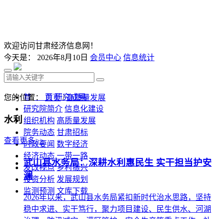
欢迎访问甘肃经济信息网！
今天是：
2026年8月10日
会员中心
信息统计
首 页
研究成果
您的位置：
首页
/
高质量发展
研究院简介
信息化建设
水利
组织机构
高质量发展
院务动态
甘肃招标
查看更多>>
时政要闻
数字经济
经济动态
一带一路
武山县水务局：深耕水利惠民生 实干担当护安
发改视点
乡村振兴
澜
投资分析
发展规划
监测预测
文库下载
2026年以来，武山县水务局紧扣新时代治水思路，坚持
稳中求进、实干笃行，聚力项目建设、民生供水、河湖