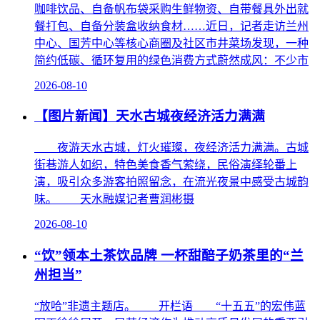
咖啡饮品、自备帆布袋采购生鲜物资、自带餐具外出就
餐打包、自备分装盒收纳食材……近日，记者走访兰州
中心、国芳中心等核心商圈及社区市井菜场发现，一种
简约低碳、循环复用的绿色消费方式蔚然成风：不少市
2026-08-10
【图片新闻】天水古城夜经济活力满满
夜游天水古城，灯火璀璨，夜经济活力满满。古城
街巷游人如织，特色美食香气萦绕，民俗演绎轮番上
演，吸引众多游客拍照留念，在流光夜景中感受古城韵
味。 天水融媒记者曹润彬摄
2026-08-10
“饮”领本土茶饮品牌 一杯甜醅子奶茶里的“兰
州担当”
“放哈”非遗主题店。 开栏语 “十五五”的宏伟蓝