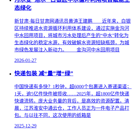
态绿化
新甘肃·每日甘肃网通讯员黄涛王建鹏 近年来，白银
区持续推进水资源循环利用体系建设，通过实施金沟河
中水回用项目，将城市污水处理后产生的“中水”转化为
生态绿化的稳定水源，有效破解水资源短缺瓶颈，为城
市绿色发展注入新动力。 金沟河中水回用项目
2026-01-27
快递包装 减“量”增“绿”
中国快递有多快？1秒钟，超6000个包裹进入寄递渠道；
1天，逾5亿件快件被揽收……2025年，超1800亿件快递
快速流转。庞大业务量的背后，是高效的资源配置。清
晨，江苏淮安中通云仓，工作人员正为一件电子产品打
包。与以往不同，这次使用的纸箱是
2025-12-29