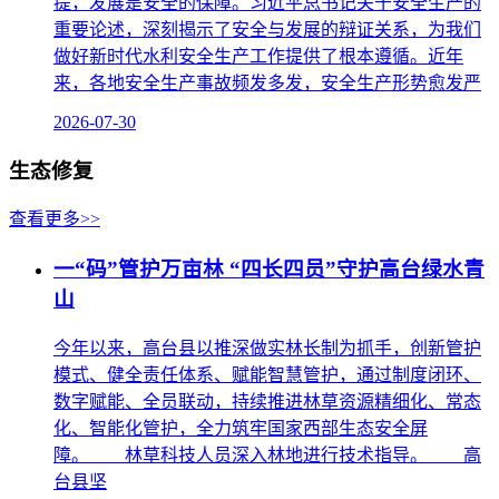
提，发展是安全的保障。习近平总书记关于安全生产的
重要论述，深刻揭示了安全与发展的辩证关系，为我们
做好新时代水利安全生产工作提供了根本遵循。近年
来，各地安全生产事故频发多发，安全生产形势愈发严
2026-07-30
生态修复
查看更多>>
一“码”管护万亩林 “四长四员”守护高台绿水青
山
今年以来，高台县以推深做实林长制为抓手，创新管护
模式、健全责任体系、赋能智慧管护，通过制度闭环、
数字赋能、全员联动，持续推进林草资源精细化、常态
化、智能化管护，全力筑牢国家西部生态安全屏
障。 林草科技人员深入林地进行技术指导。 高
台县坚