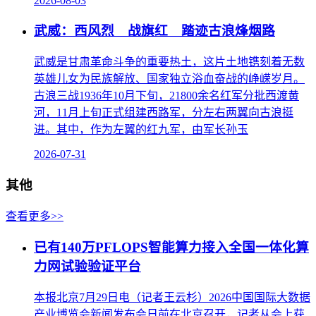
2026-08-03
武威：西风烈 战旗红 踏迹古浪烽烟路
武威是甘肃革命斗争的重要热土，这片土地镌刻着无数
英雄儿女为民族解放、国家独立浴血奋战的峥嵘岁月。
古浪三战1936年10月下旬，21800余名红军分批西渡黄
河，11月上旬正式组建西路军，分左右两翼向古浪挺
进。其中，作为左翼的红九军，由军长孙玉
2026-07-31
其他
查看更多>>
已有140万PFLOPS智能算力接入全国一体化算
力网试验验证平台
本报北京7月29日电（记者王云杉）2026中国国际大数据
产业博览会新闻发布会日前在北京召开，记者从会上获