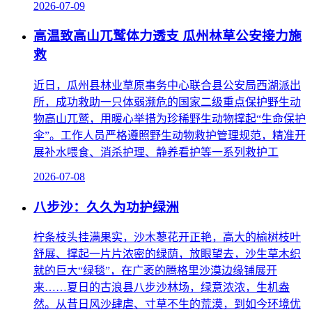
2026-07-09
高温致高山兀鹫体力透支 瓜州林草公安接力施
救
近日，瓜州县林业草原事务中心联合县公安局西湖派出
所，成功救助一只体弱濒危的国家二级重点保护野生动
物高山兀鹫，用暖心举措为珍稀野生动物撑起“生命保护
伞”。工作人员严格遵照野生动物救护管理规范，精准开
展补水喂食、消杀护理、静养看护等一系列救护工
2026-07-08
八步沙：久久为功护绿洲
柠条枝头挂满果实，沙木蓼花开正艳，高大的榆树枝叶
舒展、撑起一片片浓密的绿荫，放眼望去，沙生草木织
就的巨大“绿毯”，在广袤的腾格里沙漠边缘铺展开
来……夏日的古浪县八步沙林场，绿意浓浓，生机盎
然。从昔日风沙肆虐、寸草不生的荒漠，到如今环境优