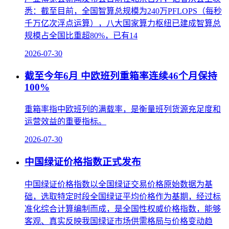
悉：截至目前，全国智算总规模为240万PFLOPS（每秒
千万亿次浮点运算），八大国家算力枢纽已建成智算总
规模占全国比重超80%，已有14
2026-07-30
截至今年6月 中欧班列重箱率连续46个月保持
100%
重箱率指中欧班列的满载率，是衡量班列货源充足度和
运营效益的重要指标。
2026-07-30
中国绿证价格指数正式发布
中国绿证价格指数以全国绿证交易价格原始数据为基
础，选取特定时段全国绿证平均价格作为基期，经过标
准化综合计算编制而成，是全国性权威价格指数，能够
客观、真实反映我国绿证市场供需格局与价格变动趋