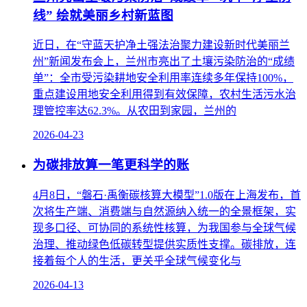
线” 绘就美丽乡村新蓝图
近日，在“守蓝天护净土强法治聚力建设新时代美丽兰
州”新闻发布会上，兰州市亮出了土壤污染防治的“成绩
单”：全市受污染耕地安全利用率连续多年保持100%，
重点建设用地安全利用得到有效保障，农村生活污水治
理管控率达62.3%。从农田到家园，兰州的
2026-04-23
为碳排放算一笔更科学的账
4月8日，“磐石·禹衡碳核算大模型”1.0版在上海发布，首
次将生产端、消费端与自然源纳入统一的全景框架，实
现多口径、可协同的系统性核算，为我国参与全球气候
治理、推动绿色低碳转型提供实质性支撑。碳排放，连
接着每个人的生活，更关乎全球气候变化与
2026-04-13