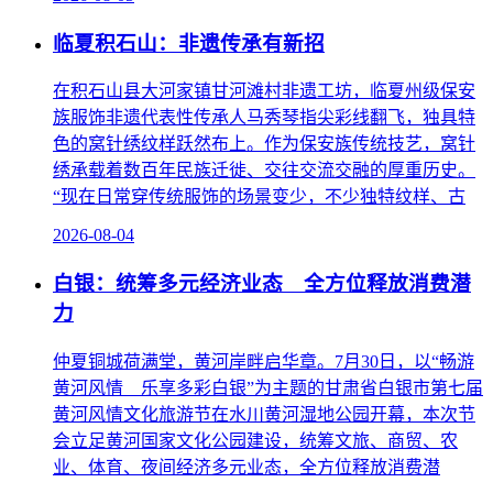
临夏积石山：非遗传承有新招
在积石山县大河家镇甘河滩村非遗工坊，临夏州级保安
族服饰非遗代表性传承人马秀琴指尖彩线翻飞，独具特
色的窝针绣纹样跃然布上。作为保安族传统技艺，窝针
绣承载着数百年民族迁徙、交往交流交融的厚重历史。
“现在日常穿传统服饰的场景变少，不少独特纹样、古
2026-08-04
白银：统筹多元经济业态 全方位释放消费潜
力
仲夏铜城荷满堂，黄河岸畔启华章。7月30日，以“畅游
黄河风情 乐享多彩白银”为主题的甘肃省白银市第七届
黄河风情文化旅游节在水川黄河湿地公园开幕，本次节
会立足黄河国家文化公园建设，统筹文旅、商贸、农
业、体育、夜间经济多元业态，全方位释放消费潜