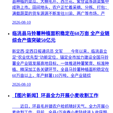
县种植的菜瓜、大棚毛芹、西兰花、紫甘蓝等蔬菜集中
成熟上市。田间地头，农户正忙着采摘、分拣、打包；
满载蔬菜的货车源源不断发往川渝、两广等市场，产
2026-08-10
临洮县马铃薯种植面积稳定在60万亩 全产业链
综合产值突破50亿元
新定西·定西日报通讯员 文军 今年以来，临洮县立
足“农业优先型”功能定位，锚定全市加力建设全国马铃
薯全产业链发展高地目标，一体推进种薯繁育、标准种
植、精深加工各关键环节，全县马铃薯种植面积稳定在
60万亩以上，年产鲜薯110万吨，全产业链综
2026-08-10
【图片新闻】环县全力开展小麦收割工作
近日，环县毛井镇农户抢抓晴好天气，全力开展小
麦收割工作。目前，全县4万亩春小麦陆续进入收获期。