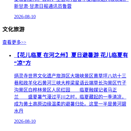
新甘肃·甘肃日报通讯员鲁蓉
2026-08-10
文化旅游
查看更多>>
【花儿临夏 在河之州】夏日避暑游 花儿临夏有
“凉”方
炳灵寺世界文化遗产旅游区大墩峡景区黄草坪八坊十三
巷和政羊化石黄河三峡大桦梁星语云端草长沟景区竹子
沟景区白桦林景区人民红园 临夏融媒记者马正
兰 盛夏暑气漫过平川之时，临夏藏起的一季清凉，
成为黄土高原边缘温柔的避暑归处。这里一半是黄河碧
水丹
2026-08-10