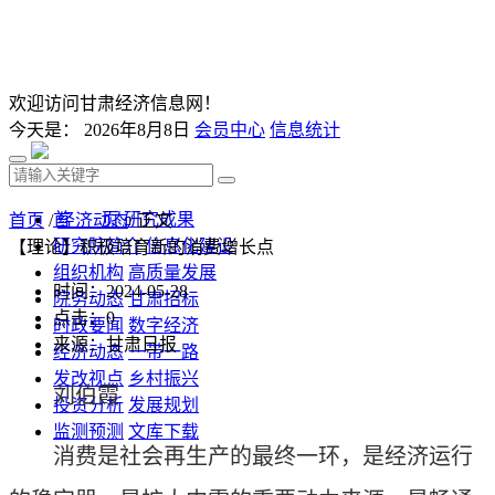
欢迎访问甘肃经济信息网！
今天是：
2026年8月8日
会员中心
信息统计
首 页
研究成果
首页
/
经济动态
/ 正文
研究院简介
信息化建设
【理论】积极培育新的消费增长点
组织机构
高质量发展
时间：2024-05-28
院务动态
甘肃招标
点击：
0
时政要闻
数字经济
来源：甘肃日报
经济动态
一带一路
发改视点
乡村振兴
刘伯霞
投资分析
发展规划
监测预测
文库下载
消费是社会再生产的最终一环，是经济运行