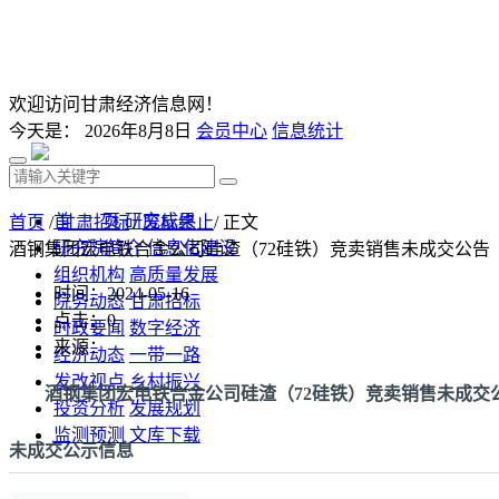
欢迎访问甘肃经济信息网！
今天是：
2026年8月8日
会员中心
信息统计
首 页
研究成果
首页
/
甘肃招标
/
废标终止
/ 正文
研究院简介
信息化建设
酒钢集团宏电铁合金公司硅渣（72硅铁）竞卖销售未成交公告
组织机构
高质量发展
时间：2024-05-16
院务动态
甘肃招标
点击：
0
时政要闻
数字经济
来源：
经济动态
一带一路
发改视点
乡村振兴
酒钢集团宏电铁合金公司硅渣（72硅铁）竞卖销售未成交
投资分析
发展规划
监测预测
文库下载
未成交公示信息