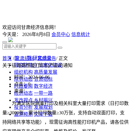
欢迎访问甘肃经济信息网！
今天是：
2026年8月8日
会员中心
信息统计
首 页
研究成果
首页
/
甘肃招标
/
其他公告
/ 正文
研究院简介
信息化建设
关于征询高性能打印机产品的通知
组织机构
高质量发展
时间：2024-06-06
院务动态
甘肃招标
点击：
0
时政要闻
数字经济
来源：
经济动态
一带一路
发改视点
乡村振兴
为满足医院病案打印及相关科室大量打印需求（日打印数
投资分析
发展规划
量≥3000张，累计打印数量≥30万张，支持自动双面打印，支
监测预测
文库下载
持网络共享等功能），现需征询高性能打印机产品，请各位供