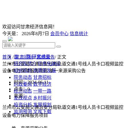
欢迎访问甘肃经济信息网！
今天是：
2026年8月7日
会员中心
信息统计
首 页
研究成果
首页
/
甘肃招标
/
其他公告
/ 正文
研究院简介
信息化建设
兰州市公安局交通治安分局轨道交通1号线人员卡口视频监控
组织机构
高质量发展
设备电力保障服务项目 单一来源采购公告
院务动态
甘肃招标
时间：2024-06-11
时政要闻
数字经济
点击：
0
经济动态
一带一路
来源：
发改视点
乡村振兴
投资分析
发展规划
兰州市公安局交通治安分局轨道交通
1
号线人员卡口视频监控
监测预测
文库下载
设备电力保障服务项目