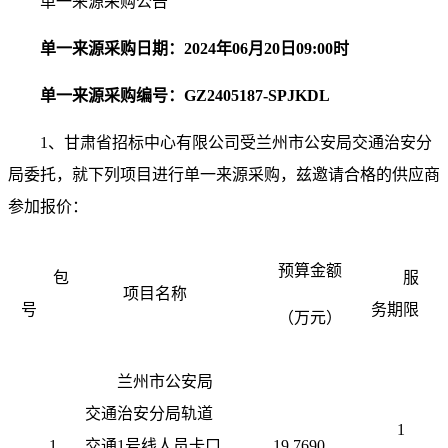
单一来源采购公告
单一来源采购日期：
2024
年
06
月
20
日
09:00
时
单一来源采购编号：
GZ2405187-SPJKDL
1
、甘肃省招标中心有限公司受兰州市公安局交通治安分
局委托，就下列项目进行单一来源采购，兹邀请合格的供应商
参加报价：
预算金额
包
服
项目名称
号
务期限
（万元）
兰州市公安局
交通治安分局轨道
1
1
交通
1
号线人员卡口
19.7690