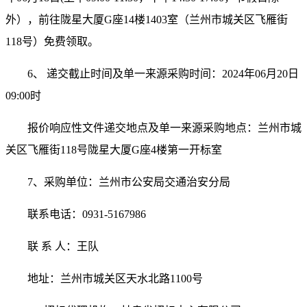
外），前往陇星大厦
G
座
14
楼
1403
室（兰州市城关区飞雁街
118
号）免费领取。
6
、 递交截止时间及单一来源采购时间：
2024
年
06
月
20
日
09:00
时
报价响应性文件递交地点及单一来源采购地点：
兰州市城
关区飞雁街
118
号陇星大厦
G
座
4
楼第一开标室
7
、采购单位：兰州市公安局交通治安分局
联系电话：
0931-5167986
联 系 人：王队
地址：兰州市城关区天水北路
1100
号