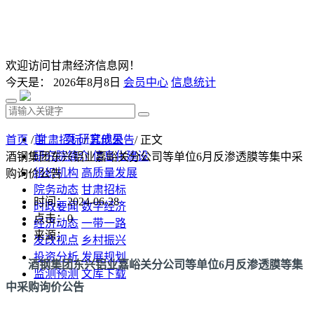
欢迎访问甘肃经济信息网！
今天是：
2026年8月8日
会员中心
信息统计
首 页
研究成果
首页
/
甘肃招标
/
其他公告
/ 正文
研究院简介
信息化建设
酒钢集团东兴铝业嘉峪关分公司等单位6月反渗透膜等集中采
组织机构
高质量发展
购询价公告
院务动态
甘肃招标
时间：2024-06-28
时政要闻
数字经济
点击：
0
经济动态
一带一路
来源：
发改视点
乡村振兴
投资分析
发展规划
酒钢集团东兴铝业嘉峪关分公司等单位6月反渗透膜等集
监测预测
文库下载
中采购询价公告