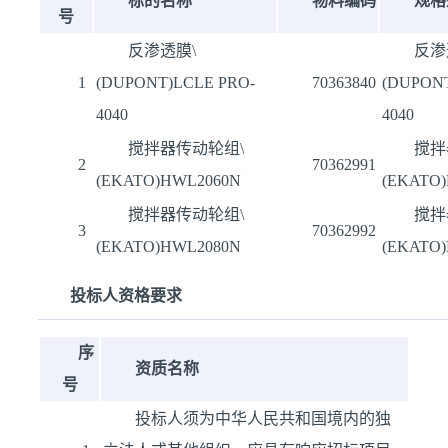
标的名称
物料编码
规格
号
反渗透膜\
反渗
1
(DUPONT)LCLE PRO-
70363840
(DUPONT
4040
4040
搅拌器传动轮组\
搅拌
2
70362991
(EKATO)HWL2060N
(EKATO
搅拌器传动轮组\
搅拌
3
70362992
(EKATO)HWL2080N
(EKATO
投标人资格要求
序
资质名称
号
投标人须为中华人民共和国境内的独