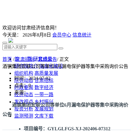
欢迎访问甘肃经济信息网！
今天是：
2026年8月8日
会员中心
信息统计
首 页
研究成果
首页
/
甘肃招标
/
其他公告
/ 正文
研究院简介
信息化建设
酒钢集团宏联公司等单位6月漏电保护器等集中采购询价公告
组织机构
高质量发展
时间：2024-07-02
院务动态
甘肃招标
点击：
0
时政要闻
数字经济
来源：
经济动态
一带一路
发改视点
乡村振兴
酒钢集团宏联公司等单位6月漏电保护器等集中采购询价
投资分析
发展规划
公告
监测预测
文库下载
项目编号：GYLGLFGS-XJ-202406-07312