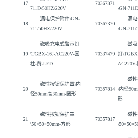
17
70367371
711D/50HZ/220V
\GN-711
漏电保护附件\GN-
漏电
18
70367370
711/50HZ/220V
\GN-711/
磁吸充电式警示灯
磁吸
19
\TGBX-16J-AC220V-圆
70337479
灯\TGBX-
柱-黄-LED
AC220V
磁性
磁性按钮保护罩\内
20
70357814
\内径50m
径50mm高30mm-圆形
形
磁性按钮保护罩
磁性
21
70357817
\50×50×50mm-方形
\50×50×