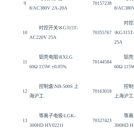
9
70157238
8/AC380V 2A-20A
8/AC380
时控
时控开关\KG315T-
10
70355767
\KG315T
AC220V 25A
25A
铝壳电阻\RXLG
铝壳
11
70144584
60Ω 115W ±0.05%
60Ω 115
控制盒\NB-500S 上
控制盒
12
70163018
海沪工
上海沪工
等离子电极\LGK-
等离
13
70327423
300HD HY02211
300HD H