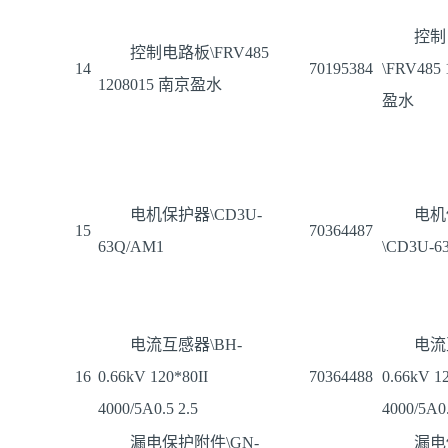
控制
控制电路板\FRV485
14
70195384
\FRV485
1208015 南京盈水
盈水
电机保护器\CD3U-
电机
15
70364487
63Q/AM1
\CD3U-6
电流互感器\BH-
电流
16
0.66kV 120*80II
70364488
0.66kV 12
4000/5A0.5 2.5
4000/5A0.
漏电保护附件\GN-
漏电