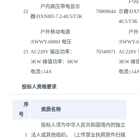
户内
户内高压带电显示
22
70000644
示器\DXN8
器\DXN8D-7.2-40.5/T3K
40.5/T3K
户外移动电源
户外
\SWWY-6000J 电压
\SWWY-6
23
AC220V 输出功率：
70340971
AC220
3KW 峰值功率：6KW
3KW 峰
电流≤14A
电流≤14
投标人资格要求
序
资质名称
号
投标人须为中华人民共和国境内的独立
1
法人或其他组织。（上传营业执照原件扫描