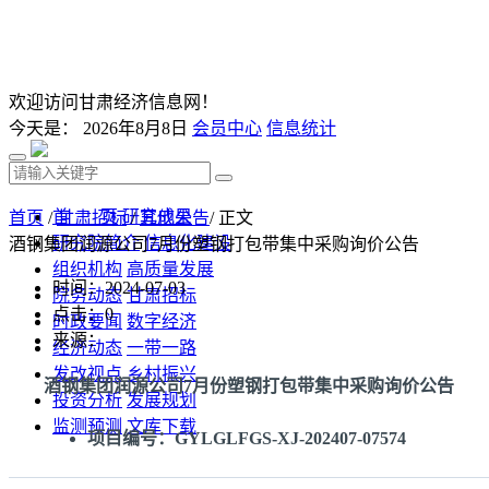
欢迎访问甘肃经济信息网！
今天是：
2026年8月8日
会员中心
信息统计
首 页
研究成果
首页
/
甘肃招标
/
其他公告
/ 正文
研究院简介
信息化建设
酒钢集团润源公司7月份塑钢打包带集中采购询价公告
组织机构
高质量发展
时间：2024-07-03
院务动态
甘肃招标
点击：
0
时政要闻
数字经济
来源：
经济动态
一带一路
发改视点
乡村振兴
酒钢集团润源公司7月份塑钢打包带集中采购询价公告
投资分析
发展规划
监测预测
文库下载
项目编号：GYLGLFGS-XJ-202407-07574