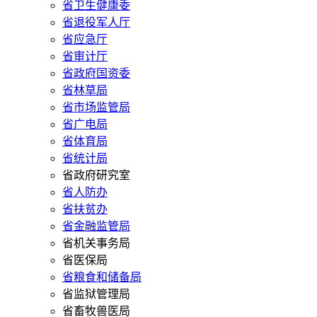
省卫生健康委
省退役军人厅
省应急厅
省审计厅
省政府国资委
省林草局
省市场监管局
省广电局
省体育局
省统计局
省政府研究室
省人防办
省扶贫办
省金融监管局
省机关事务局
省医保局
省粮食和储备局
省监狱管理局
省畜牧兽医局