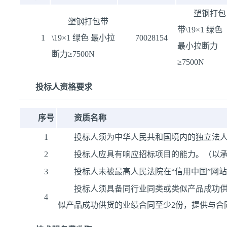
塑钢打包
塑钢打包带
带\19×1 绿色
1
\19×1 绿色 最小拉
70028154
最小拉断力
断力≥7500N
≥7500N
投标人资格要求
序号
资质名称
1
投标人须为中华人民共和国境内的独立法
2
投标人应具有响应招标项目的能力。（以承
3
投标人未被最高人民法院在“信用中国”网站
投标人须具备同行业同类或类似产品成功
4
似产品成功供货的业绩合同至少2份，提供与合