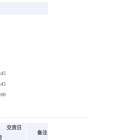
:45
:45
:00
交货日
备注
期