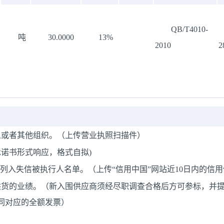
QB/T4010-
吨
30.0000
13%
2010
2
人或者其他组织。（上传营业执照扫描件）
诺书形式响应，格式自拟)
列入失信被执行人名单。（上传“信用中国”网站近10日内的信
供货的业绩。（新入围供应商须经尽职调查合格后方可参标，并
同对应的全额发票）