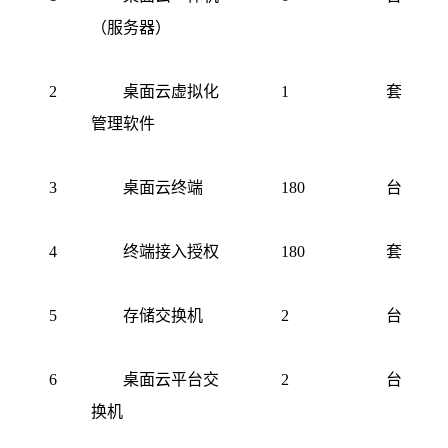
（服务器）
2
桌面云虚拟化
1
套
管理软件
3
桌面云终端
180
台
4
终端接入授权
180
套
5
存储交换机
2
台
6
桌面云平台交
2
台
换机