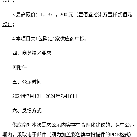
整）
；
3.最高限价：
1，371，200 元（壹佰叁拾柒万壹仟贰佰元
整）
；
4.本项目共
1
包确定
1
家供应商中标。
四、商务技术要求
见附件
五、公示时间
2024年7月12日-2024年7月18日
六、反馈方式
供应商对本次需求公示内容存在合理化建议的，请在公示
期内，采取电子邮件（须为加盖彩色鲜章扫描件的PDF格式）