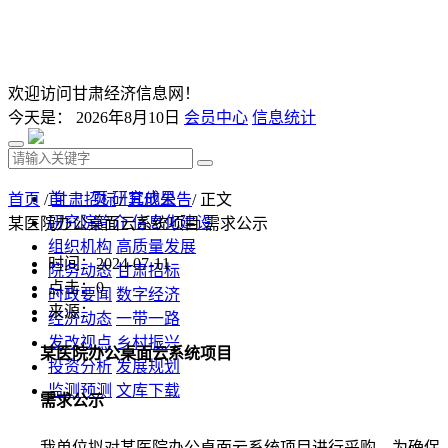
欢迎访问甘肃经济信息网！
今天是：
2026年8月10日
会员中心
信息统计
首 页
研究成果
首页
/
甘肃招标
/
其他公告
/ 正文
研究院简介
信息化建设
某医院办公桌面云系统项目 需求公示
组织机构
高质量发展
时间：2024-07-11
院务动态
甘肃招标
点击：
0
时政要闻
数字经济
来源：
经济动态
一带一路
发改视点
乡村振兴
某医院办公桌面云系统项目
投资分析
发展规划
监测预测
文库下载
需求公示
我单位拟对某医院办公桌面云系统项目进行采购，为确保