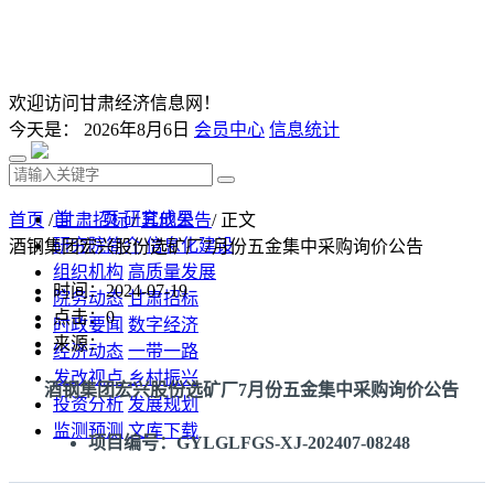
欢迎访问甘肃经济信息网！
今天是：
2026年8月6日
会员中心
信息统计
首 页
研究成果
首页
/
甘肃招标
/
其他公告
/ 正文
研究院简介
信息化建设
酒钢集团宏兴股份选矿厂7月份五金集中采购询价公告
组织机构
高质量发展
时间：2024-07-19
院务动态
甘肃招标
点击：
0
时政要闻
数字经济
来源：
经济动态
一带一路
发改视点
乡村振兴
酒钢集团宏兴股份选矿厂7月份五金集中采购询价公告
投资分析
发展规划
监测预测
文库下载
项目编号：GYLGLFGS-XJ-202407-08248