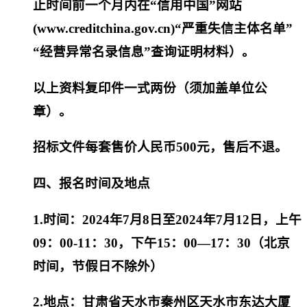
止时间前一个月内在
“信用中国”网站
(www.creditchina.gov.cn)“严重失信主体名单”
“经营异常名录信息”查询证明材料）。
以上资料复印件一式两份（须加盖单位公
章）。
招标文件每套售价人民币
500元，售后不退。
四、报名时间及地点
1.时间：20
2
4
年
7
月
8
日至
20
2
4
年
7
月
12
日，上午
09：00-11：30，下午15：00—17：30（北京
时间，节假日不除外）
2.地点：
甘肃省
天水市秦州区天水市
东达大厦