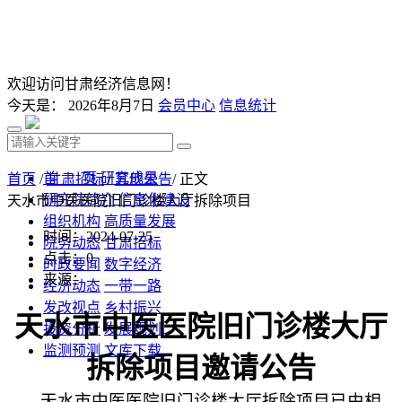
欢迎访问甘肃经济信息网！
今天是：
2026年8月7日
会员中心
信息统计
首 页
研究成果
首页
/
甘肃招标
/
其他公告
/ 正文
研究院简介
信息化建设
天水市中医医院旧门诊楼大厅拆除项目
组织机构
高质量发展
时间：2024-07-25
院务动态
甘肃招标
点击：
0
时政要闻
数字经济
来源：
经济动态
一带一路
发改视点
乡村振兴
天水市中医医院旧门诊楼大厅
投资分析
发展规划
监测预测
文库下载
拆除项目
邀请公告
天水市中医医院旧门诊楼大厅拆除项目
已由相