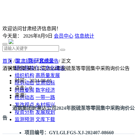
欢迎访问甘肃经济信息网！
今天是：
2026年8月9日
会员中心
信息统计
首 页
研究成果
首页
/
甘肃招标
/
其他公告
/ 正文
研究院简介
信息化建设
酒钢集团昕昊达公司2024年脱硫泵等零固集中采购询价公告
组织机构
高质量发展
时间：2024-08-01
院务动态
甘肃招标
点击：
0
时政要闻
数字经济
来源：
经济动态
一带一路
发改视点
乡村振兴
酒钢集团昕昊达公司2024年脱硫泵等零固集中采购询价公
投资分析
发展规划
告
监测预测
文库下载
项目编号：GYLGLFGS-XJ-202407-08660