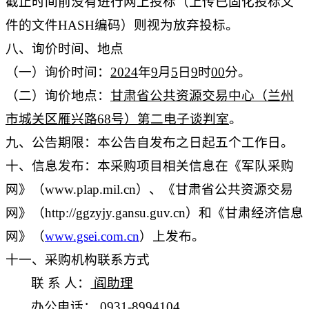
截止时间前没有进行网上投标（上传已固化投标文
件的文件HASH编码）则视为放弃投标。
八、询价时间、地点
（一）询价时间：
2024
年
9
月
5
日
9
时
00
分。
（二）询价地点：
甘肃省公共资源交易中心（兰州
市城关区雁兴路68号）第二电子谈判室
。
九、公告期限：
本公告自发布之日起五个工作日。
十、信息发布：
本采购项目相关信息在《军队采购
网》（www.plap.mil.cn）、《甘肃省公共资源交易
网》（http://ggzyjy.gansu.guv.cn）和《甘肃经济信息
网》（
www.gsei.com.cn
）上发布。
十一、采购机构联系方式
联 系 人：
阎助理
办公电话：
0931-8994104