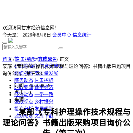
欢迎访问甘肃经济信息网！
今天是：
2026年8月8日
会员中心
信息统计
首 页
研究成果
首页
/
甘肃招标
/
其他公告
/ 正文
研究院简介
信息化建设
某部《专科护理操作技术规程与理论问答》书籍出版采购项目
组织机构
高质量发展
询价公告（第三次）
院务动态
甘肃招标
时间：2024-08-19
时政要闻
数字经济
点击：
0
经济动态
一带一路
来源：
发改视点
乡村振兴
投资分析
发展规划
某部《专科护理操作技术规程与
监测预测
文库下载
理论问答》书籍出版采购项目询价公