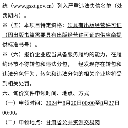
统（www.gsxt.gov.cn）列入严重违法失信名单（处
罚期内）。
※（五）本项目特定资格：
须具有出版经营许可证
（因出版书籍需要具有出版经营许可证的供应商提
供标准书号）
。
※（六）报价企业应当具备服务履约的能力，在履
约环节不得转包和违法分包，一经发现存在转包和
违法分包行为，转包和违法分包的相关企业均将受
到相关处罚。
六、询价文件申领时间、地点、方式
（一）申领时间：
2024
年
8
月
2
0
日
00
:
00
至
8
月
27
日
00
:
00
。
（二）申领地点：
甘肃省公共资源交易网