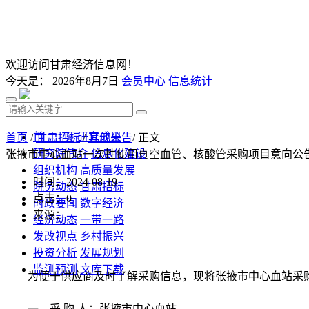
欢迎访问甘肃经济信息网！
今天是：
2026年8月7日
会员中心
信息统计
首 页
研究成果
首页
/
甘肃招标
/
其他公告
/ 正文
研究院简介
信息化建设
张掖市中心血站一次性使用真空血管、核酸管采购项目意向公
组织机构
高质量发展
时间：2024-08-19
院务动态
甘肃招标
点击：
0
时政要闻
数字经济
来源：
经济动态
一带一路
发改视点
乡村振兴
投资分析
发展规划
监测预测
文库下载
为便于供应商及时了解采购信息，现将张掖市中心血站采
一、采 购 人：张掖市中心血站