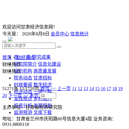
欢迎访问甘肃经济信息网！
今天是：
2026年8月8日
会员中心
信息统计
首 页
研究成果
首页
>
财经热点
研究院简介
信息化建设
财经热点
组织机构
高质量发展
财经热点
院务动态
甘肃招标
时政要闻
数字经济
51271条 11/1710页
首页
<<
上一页
11
12
13
14
15
16
17
18
19
经济动态
一带一路
20
下一页
>>
末页
发改视点
乡村振兴
投资分析
发展规划
主办单位：甘肃省经济研究院
监测预测
文库下载
地址：甘肃省兰州市庆阳路60号信息大厦4层 业务咨询：
0931-8800118