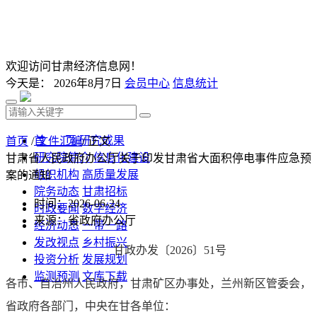
欢迎访问甘肃经济信息网！
今天是：
2026年8月7日
会员中心
信息统计
首 页
研究成果
首页
/
文件汇编
/ 正文
研究院简介
信息化建设
甘肃省人民政府办公厅关于印发甘肃省大面积停电事件应急预
组织机构
高质量发展
案的通知
院务动态
甘肃招标
时间：2026-06-24
时政要闻
数字经济
来源：省政府办公厅
经济动态
一带一路
发改视点
乡村振兴
甘政办发〔2026〕51号
投资分析
发展规划
监测预测
文库下载
各市、自治州人民政府，甘肃矿区办事处，兰州新区管委会，
省政府各部门，中央在甘各单位：