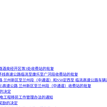
公路酒泉经开区等3处收费站的批复
 环线高速公路临洮至康乐至广河段收费站的批复
公路 兰州新区至兰州段（中通道）和S50定西至 临洮高速公路车
玛沁高速公路 兰州新区至兰州段（中通道）收费站的批复
的决定
水电工程移民工作管理办法的通知
奖励的决定