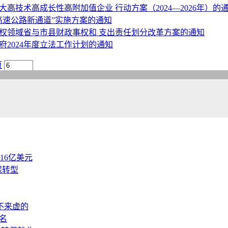
高技术高成长性高附加值企业 行动方案（2024—2026年）的
高速公路新通道”实施方案的通知
权领域省与市县财政事权和 支出责任划分改革方案的通知
2024年度立法工作计划的通知
页
.16亿美元
保转型
不来虚的
名