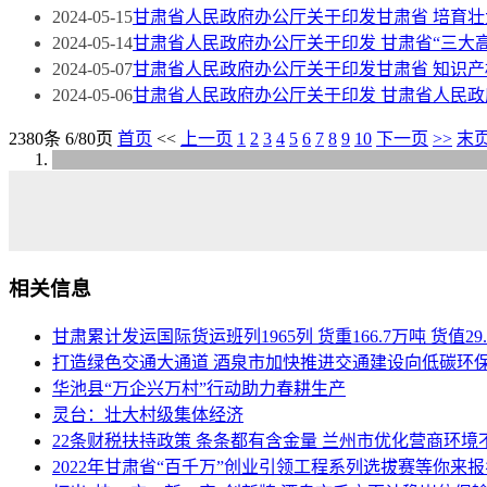
2024-05-15
甘肃省人民政府办公厅关于印发甘肃省 培育壮大
2024-05-14
甘肃省人民政府办公厅关于印发 甘肃省“三大
2024-05-07
甘肃省人民政府办公厅关于印发甘肃省 知识产
2024-05-06
甘肃省人民政府办公厅关于印发 甘肃省人民政府
2380条 6/80页
首页
<<
上一页
1
2
3
4
5
6
7
8
9
10
下一页
>>
末
相关信息
甘肃累计发运国际货运班列1965列 货重166.7万吨 货值29
打造绿色交通大通道 酒泉市加快推进交通建设向低碳环
华池县“万企兴万村”行动助力春耕生产
灵台：壮大村级集体经济
22条财税扶持政策 条条都有含金量 兰州市优化营商环境
2022年甘肃省“百千万”创业引领工程系列选拔赛等你来报