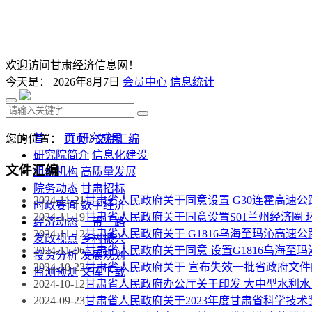
欢迎访问甘肃经济信息网！
今天是：
2026年8月7日
会员中心
信息统计
首 页
研究成果
您的位置：
首页
/
文件汇编
研究院简介
信息化建设
文件汇编
组织机构
高质量发展
院务动态
甘肃招标
2024-11-21
甘肃省人民政府关于同意设置 G30连霍高速
时政要闻
数字经济
2024-11-19
甘肃省人民政府关于同意设置S01兰州经济圈
经济动态
一带一路
2024-11-12
甘肃省人民政府关于 G1816乌海至玛沁高速
发改视点
乡村振兴
2024-11-06
甘肃省人民政府关于同意 设置G1816乌海至
投资分析
发展规划
2024-10-23
甘肃省人民政府关于 宣布失效一批省政府文件
监测预测
文库下载
2024-10-12
甘肃省人民政府办公厅关于印发 大中型水利
2024-09-23
甘肃省人民政府关于2023年度甘肃省科学技术