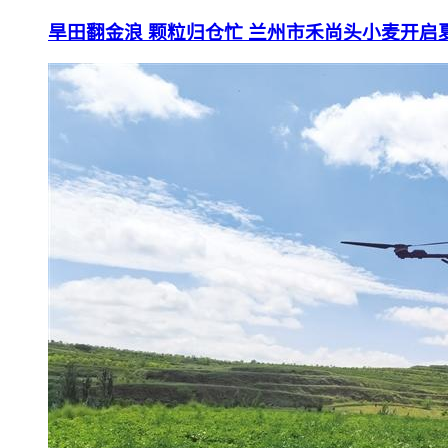
旱田翻金浪 颗粒归仓忙 兰州市禾尚头小麦开启