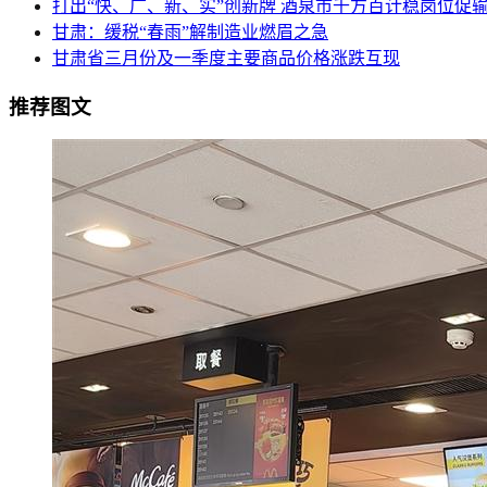
打出“快、广、新、实”创新牌 酒泉市千方百计稳岗位促
甘肃：缓税“春雨”解制造业燃眉之急
甘肃省三月份及一季度主要商品价格涨跌互现
推荐图文