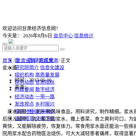
欢迎访问甘肃经济信息网！
今天是：
2026年8月6日
会员中心
信息统计
首 页
研究成果
首页
/
甘肃省情
/
吃在甘肃
/ 正文
研究院简介
信息化建设
浆水面
组织机构
高质量发展
时间：2013-05-16
院务动态
甘肃招标
来源：
时政要闻
数字经济
经济动态
一带一路
发改视点
乡村振兴
投资分析
发展规划
浆水面是
兰州
的一种风味食品，用料讲究，制作精细。浆水
监测预测
文库下载
后捞入碗中，浇上晾凉的浆水，撒上香菜，食之爽利可口，为
爽快，又能解除疲劳，恢复体力。常食用浆水面还能治一些疾
院用浆水配合药物医治烧伤，可大大减轻患者痛疼，取得显著