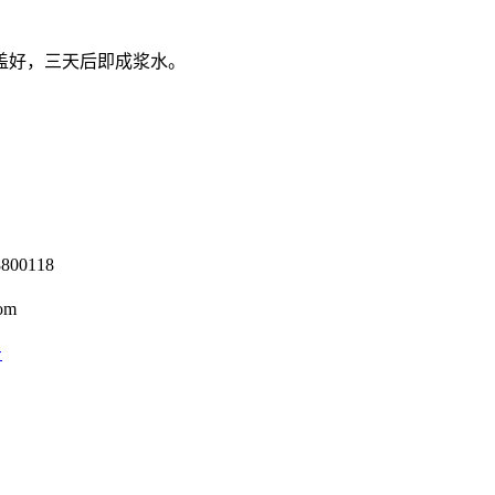
盖好，三天后即成浆水。
0118
om
号