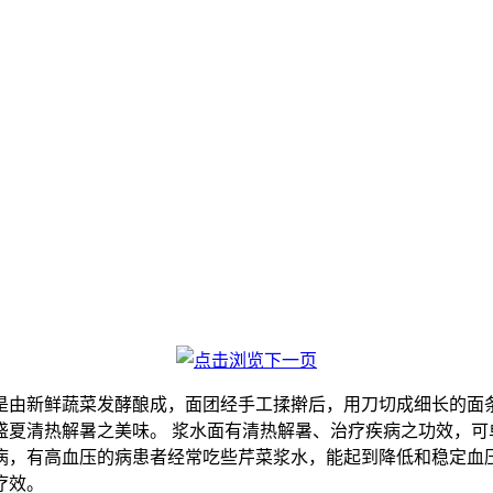
是由新鲜蔬菜发酵酿成，面团经手工揉擀后，用刀切成细长的面条
盛夏清热解暑之美味。 浆水面有清热解暑、治疗疾病之功效，可
病，有高血压的病患者经常吃些芹菜浆水，能起到降低和稳定血
疗效。