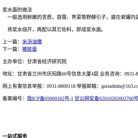
浆水面的做法
一般选用鲜嫩的苦苣、苜蓿、荠菜等野酵引子，盛在瓷罐内
将浆水烧开，再配以其它佐料，即成浆水面。
上一篇：
米汤油馓
下一篇：
猪脏面
主办单位：甘肃省经济研究院
地址：甘肃省兰州市庆阳路60号信息大厦4层 业务咨询：0931-880
网上有害信息举报：0931-8800118 举报邮箱：gseiadmin@163.c
备案编号：
陇ICP备05000182号-1
甘公网安备62010202002760
一站式服务