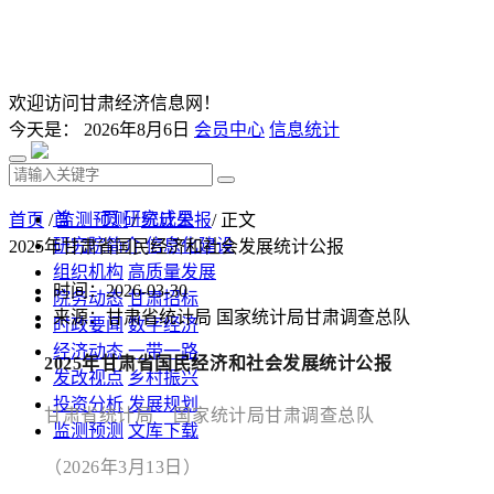
欢迎访问甘肃经济信息网！
今天是：
2026年8月6日
会员中心
信息统计
首 页
研究成果
首页
/
监测预测
/
统计公报
/ 正文
研究院简介
信息化建设
2025年甘肃省国民经济和社会发展统计公报
组织机构
高质量发展
时间：2026-03-30
院务动态
甘肃招标
来源：甘肃省统计局 国家统计局甘肃调查总队
时政要闻
数字经济
经济动态
一带一路
2025年甘肃省国民经济和社会发展统计公报
发改视点
乡村振兴
投资分析
发展规划
甘肃省统计局 国家统计局甘肃调查总队
监测预测
文库下载
（2026年3月13日）