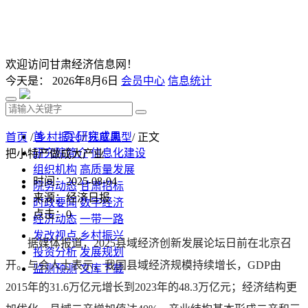
欢迎访问甘肃经济信息网！
今天是：
2026年8月6日
会员中心
信息统计
首 页
研究成果
首页
/
乡村振兴
/
扶贫典型
/ 正文
研究院简介
信息化建设
把小特产做成大产业
组织机构
高质量发展
时间：2025-08-04
院务动态
甘肃招标
来源：经济日报
时政要闻
数字经济
点击：
0
经济动态
一带一路
发改视点
乡村振兴
据媒体报道，2025县域经济创新发展论坛日前在北京召
投资分析
发展规划
开。与会人士表示，我国县域经济规模持续增长，GDP由
监测预测
文库下载
2015年的31.6万亿元增长到2023年的48.3万亿元；经济结构更