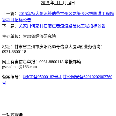
201
5
年
11
月
4
日
上一篇：
2015年特大防汛补助费甘州区龙渠乡水毁防洪工程修
复项目招标公告
下一篇：
关家川何家村石磨庄巷道道路硬化工程招标公告
主办单位：甘肃省经济研究院
地址：甘肃省兰州市庆阳路60号信息大厦4层 业务咨询：
0931-8800118
网上有害信息举报：0931-8800118 举报邮箱：
gseiadmin@163.com
备案编号：
陇ICP备05000182号-1
甘公网安备62010202002760
号
一站式服务