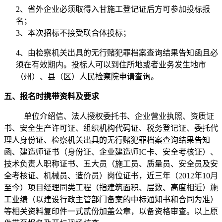
2
、省外企业必须取得入甘施工登记证后方可参加投标报
名；
3
、本次招标不接受联合体投标；
4、
由检察机关出具的无行赌犯罪档案查询结果告知函且必
须在有效期内。投标人可以到住所地或者业务发生地市
（州）、县（区）人民检察院申请查询
。
五、报名时携带资料及要求
单位介绍信、法人授权委托书、企业营业执照、资质证
书、安全生产许可证、组织机构代码证、税务登记证、委托代
理人身份证、检察机关出具的无行赌犯罪档案查询结果告知
函
、
建造师证书
（
身份证
、
企业建造师
IC
卡
、
安全考核证）、
技术负责人职称证书、五大员（施工员、质量员、安全员及安
全考核证、机械员、造价员）岗位证书
，
近三年
（
2012
年
10
月
至今）
项目经理
同类工程（指建筑面积、层数、高度相近）施
工业绩（
以建设行政主管部门备案的
中标通知书
和
合同
为准
）
等相关资料复印件一式
贰
份加盖公章，以备资格
审查。以上
原