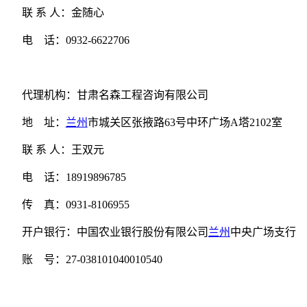
联 系 人：金随心
电 话：0932-6622706
代理机构：甘肃名森工程咨询有限公司
地 址：
兰州
市城关区张掖路63号中环广场A塔2102室
联 系 人：王双元
电 话：18919896785
传 真：0931-8106955
开户银行：中国农业银行股份有限公司
兰州
中央广场支行
账 号：27-038101040010540