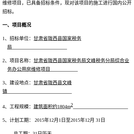
维修项目
，已具备招标条件，现对该项目的施工进行国内公开
招标。
一、项目概况
1
、招标单位：
甘肃省陇西县国家税务
局
2
、
项目名称：
甘肃省陇西县国家税务局文峰税务分局综合业
务办公用房维修项目
3
、建设地点：
甘肃省陇西县文峰
镇
2
4
、工程规模：
建筑面积约
1804
m
5
、计划工期：
201
5
年
12
月
1
日
至
201
5
年
12
月
31日
总工期：
31
日历天