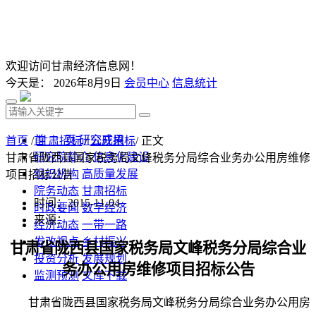
欢迎访问甘肃经济信息网！
今天是：
2026年8月9日
会员中心
信息统计
首 页
研究成果
首页
/
甘肃招标
/
公开招标
/ 正文
研究院简介
信息化建设
甘肃省陇西县国家税务局文峰税务分局综合业务办公用房维修
组织机构
高质量发展
项目招标公告
院务动态
甘肃招标
时间：2015-11-04
时政要闻
数字经济
来源：
经济动态
一带一路
发改视点
乡村振兴
甘肃省陇西县国家税务局文峰税务分局综合业
投资分析
发展规划
务办公用房维修项目
招标公告
监测预测
文库下载
甘肃省陇西县国家税务局文峰税务分局综合业务办公用房