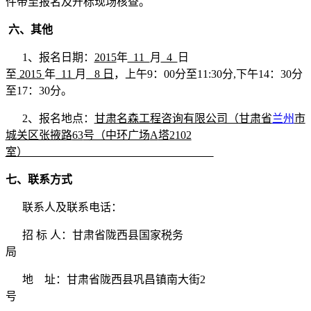
件带至
报名及开标
现场核查。
六、其他
1
、报名日期：
2015
年
11
月
4
日
至
2015
年
11
月
8 日
，上午
9
：
00
分至
11:30
分
,
下午
14
：
30
分
至
17
：
30
分。
2
、报名地点：
甘肃名森工程咨询有限公司（甘肃省
兰州
市
城关区张掖路
63
号（中环广场
A
塔
2102
室）
七、联系方式
联系人及联系电话：
招 标 人：
甘肃省陇西县国家税务
局
地 址：
甘肃省陇西县巩昌镇南大街
2
号