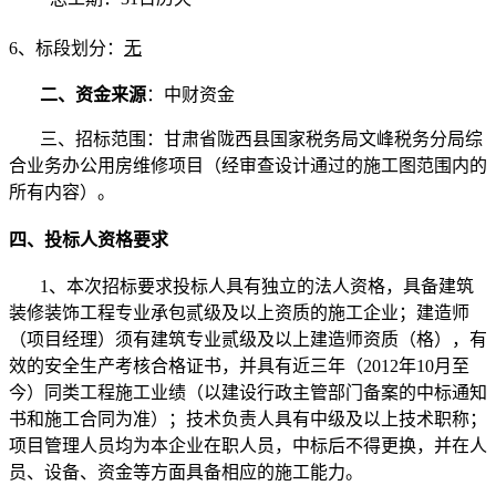
6
、标段划分：
无
二、资金来源
：
中财
资金
三、招标范围：
甘肃省陇西县国家税务局文峰税务分局综
合业务办公用房维修项目
（经审查设计通过的施工图范围内的
所有内容）。
四、投标人资格要求
1
、本次招标要求投标人具有独立的法人资格，
具备建筑
装修装饰工程专业承包
贰
级及以上资质的施工企
业
；
建造师
（项目经理）
须有建筑专业
贰
级及以上建造师资质（格）
，有
效的安全生产考核合格证书，
并具有
近三年（
2012
年
10
月至
今）
同类工程施工业绩
（以建设行政主管部门备案的中标通知
书和施工合同为准）；
技术负责人具有中级及以上技术职称；
项目管理人员均为本企业在职人员，中标后不得更换，并在人
员、设备、资金等方面具备相应的施工能力。