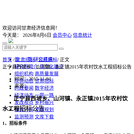
欢迎访问甘肃经济信息网！
今天是：
2026年8月6日
会员中心
信息统计
首 页
研究成果
首页
/
甘肃招标
/
公开招标
/ 正文
研究院简介
信息化建设
正宁县西坡乡、山河镇、永正镇2015年农村饮水工程招标公告
组织机构
高质量发展
时间：2015-11-04
院务动态
甘肃招标
来源：
时政要闻
数字经济
经济动态
一带一路
正宁县西坡乡、山河镇、永正镇
2015
年农村饮
发改视点
乡村振兴
招标公告
水工程
投资分析
发展规划
监测预测
文库下载
1
、招标条件