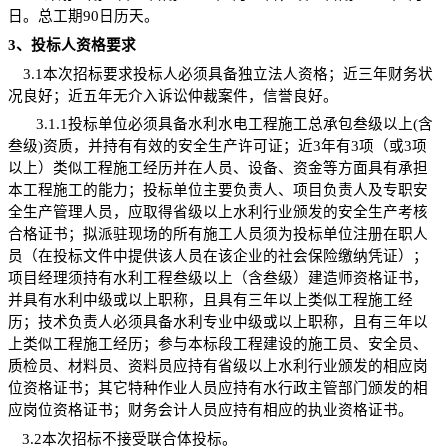
日。总工期
90
日历天。
3
、投标人资格要求
3.1
本次招标要求投标人必须具备独立法人资格；近三年财务状
况良好；近五年无介入诉讼仲裁案件，信誉良好。
3.1.1
投标单位必须具备水利水电工程施工总承包叁级以上
(
含
叁级
)
资质，并持有有效的安全生产许可证；近
3
年有
3
项（或
3
项
以上）类似工程施工经历并在人员、设备、资金等方面具有承担
本工程施工的能力；投标单位主要负责人、项目负责人及专职安
全生产管理人员，应取得省级以上水利行业颁发的安全生产考核
合格证书；拟派驻现场的所有施工人员须为投标单位注册在职人
员（在投标文件中提供该人员在该企业的社会保险缴纳凭证）；
项目经理须持有水利工程叁级以上（含叁级）建造师资格证书
，
并具有水利中级或以上职称
，且具有三年以上类似工程施工经
历；技术负责人必须具备水利专业中级或以上职称，且有三年以
上类似工程施工经历；参与本标段工程建设的施工员、安全员、
质检员、材料员、资料员应持有省级以上水利行业颁发的相应岗
位资格证书；其它特种作业人员应持有水行政主管部门颁发的相
应岗位资格证书；财务会计人员应持有相应的执业资格证书。
3.2
本次招标不接受联合体投标。