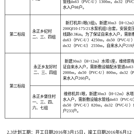
管线
dn63
（
PVC-U
）
1300m
，
dn32
（
PVC
水入户
98
户。
新打机井
1
眼
(3
组
)
，新建
30m3
（
H=12m
200QJ10-175/21
水泵机组
1
台套，安装变
永正乡纪村
第二标段
线路
0.3Km
。为了保证自来水入户，需新
二、三、四组
dn63
（
PVC-U
）
4250m
，
dn50
（
PVC-U
dn32
（
PVC-U
）
2550m
，自来水入户
219
新建
30m3
（
H=12m
）水塔
1
座，维修原
永正乡友好村
证自来水入户，需新敷设输配水管道
dn63
二、三、四组
2000m
，
dn50
（
PVC-U
）
800m
，
dn32
（
来水入户
260
户。
第三标段
维修机井
1
眼，新建
30m3
（
H=12m
）水塔
永正乡堡住村
水入户，需新敷设输水管线
dn63
（
PVC-U
一、三、四、
dn50
（
PVC-U
）
820m
，
dn32
（
PVC-U
）
六、七组
户
233
户。
2.3
计划工期：开工日期
2016
年
3
月
15
日，竣工日期
2016
年
6
月
12