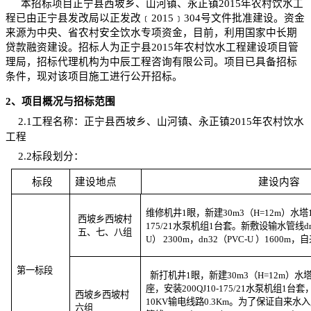
本招标项目正宁县西坡乡、山河镇、永正镇
2015
年农村饮水工
程已由正宁县发改局以正发改﹝
2015
﹞
304
号文件批准建设。资金
来源为中央、省农村安全饮水专项资金，目前，利用国家中长期
贷款融资建设。招标人为正宁县
2015
年农村饮水工程建设项目管
理局，招标代理机构为中辰工程咨询有限公司。项目已具备招标
条件，现对该项目施工进行公开招标。
2
、项目概况与招标范围
2.1
工程名称：正宁县西坡乡、山河镇、永正镇
2015
年农村饮水
工程
2.2
标段划分：
标段
建设地点
建设内容
维修机井
1
眼，新建
30m3
（
H=12m
）水塔
西坡乡西坡村
175/21
水泵机组
1
台套。新敷设输水管线
d
五、七、八组
U
）
2300m
，
dn32
（
PVC-U
）
1600m
，自
第一标段
新打机井
1
眼，新建
30m3
（
H=12m
）水
座，安装
200QJ10-175/21
水泵机组
1
台套
西坡乡西坡村
10KV
输电线路
0.3Km
。为了保证自来水入
六组