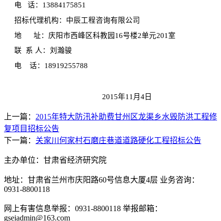
电
话：
13884175851
招标代理机构：中辰工程咨询有限公司
地
址：庆阳市西峰区科教园
16
号楼
2
单元
201
室
联
系
人：刘瀚骏
电
话：
18919255788
2015
年
11
月
4日
上一篇：
2015年特大防汛补助费甘州区龙渠乡水毁防洪工程修
复项目招标公告
下一篇：
关家川何家村石磨庄巷道道路硬化工程招标公告
主办单位：甘肃省经济研究院
地址：甘肃省兰州市庆阳路60号信息大厦4层 业务咨询：
0931-8800118
网上有害信息举报：0931-8800118 举报邮箱：
gseiadmin@163.com