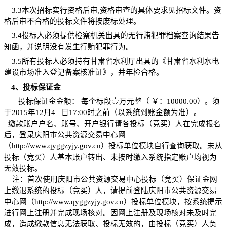
3.3
本次招标实行资格后审
,
资格审查的具体要求见招标文件。资
格后审不合格的投标文件将按废标处理。
3.4
投标人必须提供检察机关出具的无行贿犯罪档案查询结果告
知函，并说明没有发生行贿犯罪行为。
3.5
所有投标人必须持有甘肃省水利厅出具的《甘肃省水利水电
建设市场准入登记备案核准证》，并年检合格。
4
、投标保证金
投标保证金金额： 每个标段壹万元整（ ￥：
10000.00
）。须
于
2015
年
12
月
4
日
17:00
时之前（以系统到账金额为准）。
缴款账户户名、账号、开户银行请各投标（竞买）人在完成报名
后，登录庆阳市公共资源交易中心网
（
http://www.qyggzyjy.gov.cn
）投标单位模块自行查询获取。未从
投标（竞买）人基本账户转出、未按时缴入系统指定账户均视为
无效投标。
注：首次使用庆阳市公共资源交易中心投标（竞买）保证金网
上缴退系统的投标（竞买）人，请提前登陆庆阳市公共资源交易
中心网（
http://www.qyggzyjy.gov.cn
）投标单位模块，按系统提示
进行网上注册并完成现场核对。因网上注册及现场核对未及时完
成，造成缴款信息无法获取、投标无效的，由投标（竞买）人负