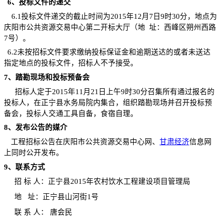
6
、投标文件的递交
6.1
投标文件递交的截止时间为
2015
年
12
月
7
日
9
时
30
分，地点为
庆阳市公共资源交易中心第二开标大厅（地
址：西峰区朔州西路
7
号）。
6.2
未按招标文件要求缴纳投标保证金和逾期送达的或者未送达
指定地点的投标文件，招标人不予接受。
7
、踏勘现场和投标预备会
招标人定于
2015
年
11
月
21
日上午
9
时
30
分
召集所有通过报名的
投标人，在正宁县水务局院内集合，组织踏勘现场并召开投标预
备会，投标人交通工具自备，食宿自理。
8
、发布公告的媒介
工程招标公告在庆阳市公共资源交易中心网、
甘肃经济
信息网
上同时
公开发布
。
9
、联系方式
招
标
人：正宁县
2015
年农村饮水工程建设项目管理局
地
址：正宁县山河街
1
号
联
系
人：
唐会民