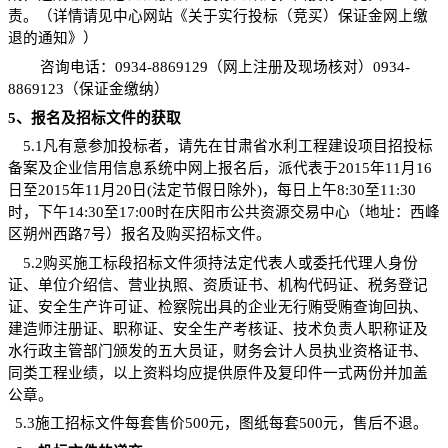
责。（详情请见中心网站《关于实行投标（竞买）保证金网上缴
退的通知》）
咨询电话：
0934-8869129
（网上注册及现场核对）
0934-
8869123
（保证金缴纳）
5
、报名及招标文件的获取
5.1
凡有意参加投标者
，请先在甘肃省水利工程建设项目招投标
备案及企业信用信息系统中网上报名后，派代表于
2015
年
11
月
16
日至
2015
年
11
月
20
日
(
法定节假日除外
)
，每日上午
8:30
至
11:30
时，下午
14:30
至
17:00
时在庆阳市公共资源交易中心（地址：西峰
区朔州西路
7
号）报名及购买招标文件。
5.2
购买施工标段招标文件须持法定代表人或委托代理人身份
证、单位介绍信、营业执照、资质证书、机构代码证、税务登记
证、安全生产许可证
、
检察院出具的企业无行贿受贿查询回执、
建造师注册证、职称证、安全生产考核证、技术负责人职称证及
水行政主管部门颁发的五大员证，
财务会计人员执业资格证书、
同类工程业绩，
以上资料均应提供原件及复印件一式两份并加盖
公章。
5.3
施工招标文件每套售价
500
元，图纸每套
500
元，售后不退。