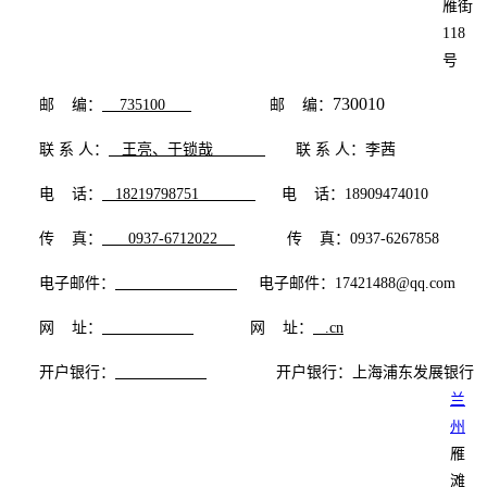
雁街
118
号
7300
1
0
邮 编：
735100
邮 编：
联 系 人：
王亮、于锁哉
联 系 人：
李茜
电 话：
18219798751
电 话：
18909474010
传 真：
0937-6712022
传 真：
0937-6267858
电子邮件：
电子邮件：
17421488@qq.com
网 址：
网 址：
_.cn
开户银行：
开户银行：
上海浦东发展银行
兰
州
雁
滩