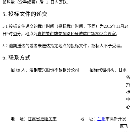
邮购款（含手续费）后
1
日内寄送。
5.
投标文件的递交
5.1
投标文件递交的截止时间（投标截止时间，下同）为
2015
年
11
月
24
日
9
时
30
分，地点为
嘉峪关市雄关东路
10
号诚信广场
2008
会议室
。
5.2
逾期送达的或者未送达指定地点的投标文件，招标人不予受理。
6
.
联系方式
招 标 人：
酒钢宏兴股份不锈钢分公司
招标代理机构：
甘肃
省
招
标
中
心
地 址：
甘肃省嘉峪关市
地 址：
兰州
市高新开发
区飞