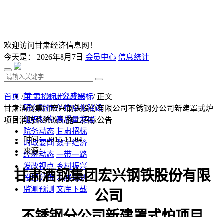
欢迎访问甘肃经济信息网！
今天是：
2026年8月7日
会员中心
信息统计
首 页
研究成果
首页
/
甘肃招标
/
公开招标
/ 正文
研究院简介
信息化建设
甘肃酒钢集团宏兴钢铁股份有限公司不锈钢分公司新建罩式炉
组织机构
高质量发展
项目消防系统改造施工招标公告
院务动态
甘肃招标
时间：2015-11-04
时政要闻
数字经济
来源：
经济动态
一带一路
发改视点
乡村振兴
甘肃酒钢集团宏兴钢铁股份有限
投资分析
发展规划
监测预测
文库下载
公司
不锈钢分公司新建罩式炉项目