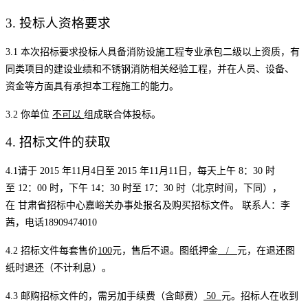
3.
投标人资格要求
3.1
本次招标要求投标人具备
消防设施工程专业承包二级以上资质，有
同类项目的建设业绩和不锈钢消防相关经验工程
，
并
在人员、设备、
资金等方面具有承担本
工程
施工的能力。
3.2
你
单位
不可以
组成联合体投标。
4.
招标文件的获取
4.1
请于
2015
年
11
月
4
日至
2015
年
11
月
11
日，每天上午
8
：
30
时
至
12
：
00
时，下午
14
：
30
时至
17
：
30
时（北京时间，下同），
在 甘肃省招标中心嘉峪关办事处报名及购买招标文件。 联系人：李
茜，电话
18909474010
4.2
招标文件每套售价
100
元，售后不退。图纸押金
/
元，在退还图
纸时退还（不计利息）。
4.3
邮购招标文件的，需另加手续费
（
含邮费
）
50
元。招标人在收到