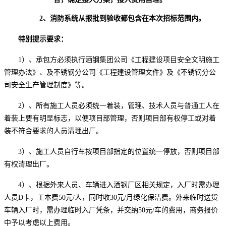
2、消防系统从报批到验收都包含在本次招标范围内。
特别提示要求：
1
）、承包方必须执行酒钢集团公司《工程建设项目安全文明施工
管理办法》、及不锈钢分公司《工程建设管理文件》及《不锈钢分公
司安全生产管理制度》等。
2
）、所有施工人员必须统一着装，管理、技术人员与普通工人在
着装上要有明显标志，以便项目部管理，否则项目部有权停工或对着
装不符合要求的人员清理出厂。
3
）、施工人员自行车按项目部指定的位置统一停放，否则项目部
有权清理出厂。
4
）、根据外来人员、车辆进入酒钢厂区相关规定，入厂时需办理
人员
D
卡，工本费
50
元
/
人，同时收
30
元
/
月绿化保洁费。外来临时送货
车辆入厂时，需办理临时入厂凭条，并交纳
50
元
/
车的费用，商务报价
中予以考虑以上费用。