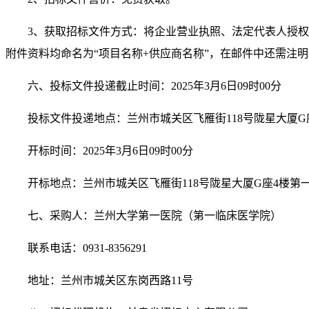
3
、获取招标文件方式：将企业营业执照、法定代表人授权
附件资料均命名为“项目名称
+
供应商名称”，在邮件中还需注
六、
投标文件投递截止时间：
2025
年
3
月
6
日
09
时
00
分
投标文件投递地点：兰州市城关区飞雁街
118
号陇星大厦
G
开标时间：
2025
年
3
月
6
日
09
时
00
分
开标地点：兰州市城关区飞雁街
118
号陇星大厦
G
座
4
楼第
七、采购人：兰州大学第一医院（第一临床医学院）
联系电话：
0931-8356291
地址：兰州市城关区东岗西路
11
号