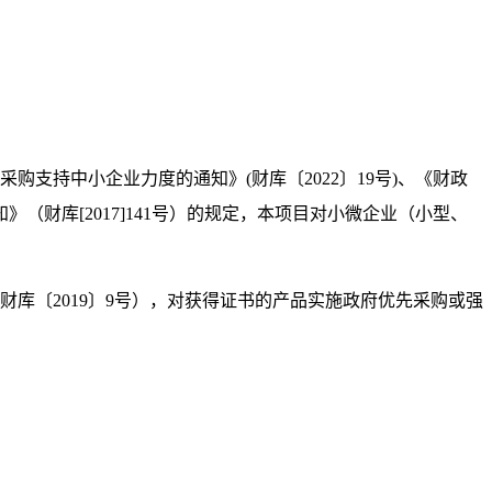
采购支持中小企业力度的通知》
(
财库〔
2022
〕
19
号
)
、《财政
知》（财库
[2017]141
号）的规定，本项目对小微企业（小型、
财库〔
2019
〕
9
号），对获得证书的产品实施政府优先采购或强