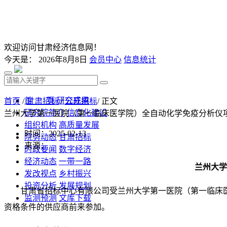
欢迎访问甘肃经济信息网！
今天是：
2026年8月8日
会员中心
信息统计
首 页
研究成果
首页
/
甘肃招标
/
公开招标
/ 正文
研究院简介
信息化建设
兰州大学第一医院（第一临床医学院）全自动化学免疫分析仪
组织机构
高质量发展
时间：2025-02-13
院务动态
甘肃招标
来源：
时政要闻
数字经济
经济动态
一带一路
兰州大学
发改视点
乡村振兴
投资分析
发展规划
甘肃省招标中心有限公司受兰州大学第一医院（第一临床
监测预测
文库下载
资格条件的供应商前来参加。