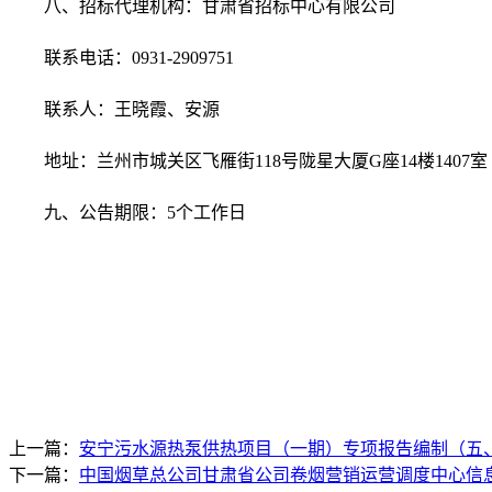
八、招标代理机构：甘肃省招标中心有限公司
联系电话：
0931-2909751
联系人：王晓霞、安源
地址：兰州市城关区飞雁街
118
号陇星大厦
G
座
14
楼
1407
室
九、公告期限：
5
个工作日
上一篇：
安宁污水源热泵供热项目（一期）专项报告编制（五
下一篇：
中国烟草总公司甘肃省公司卷烟营销运营调度中心信