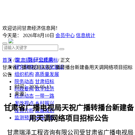
欢迎访问甘肃经济信息网！
今天是：
2026年8月10日
会员中心
信息统计
首 页
研究成果
首页
/
甘肃招标
/
公开招标
/ 正文
研究院简介
信息化建设
甘肃省广播电视局天祝广播转播台新建备用天调网络项目招标
组织机构
高质量发展
公告
院务动态
甘肃招标
时间：2025-05-13
时政要闻
数字经济
来源：
经济动态
一带一路
发改视点
乡村振兴
甘肃省广播电视局天祝广播转播台
新建备
投资分析
发展规划
用天调网络项目招标公告
监测预测
文库下载
甘肃瑞泽工程咨询有限公司受
甘肃省广播电视局