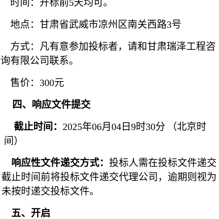
时间：开标前
5天
均可。
地点：甘肃省武威市凉州区南关西路
3号
方式：凡有意参加投标者，请和甘肃瑞泽工程咨
询有限公司联系。
售价：
300
元
四、
响应文件提交
截止时间：
202
5
年
06
月
04
日
9
时
3
0
分
（北京时
间）
响应性文件递交方式：
投标人需在投标文件递交
截止时间前将投标文件递交代理公司，逾期则视为
未按时递交投标文件。
五、开启