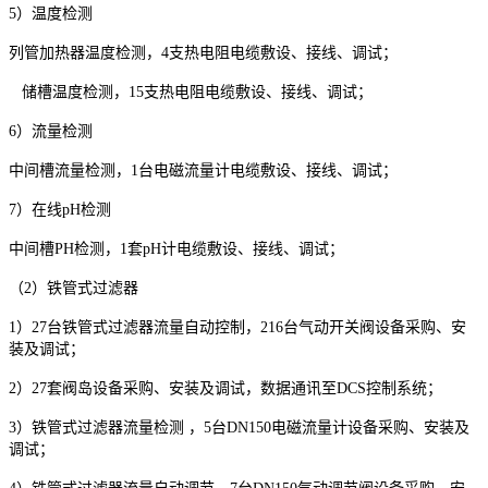
5
）温度检测
列管加热器温度检测，
4
支热电阻电缆敷设、接线、调试；
储槽温度检测，
15
支热电阻电缆敷设、接线、调试；
6
）流量检测
中间槽流量检测，
1
台电磁流量计电缆敷设、接线、调试；
7
）在线
pH
检测
中间槽
PH
检测，
1
套
pH
计电缆敷设、接线、调试；
（
2
）铁管式过滤器
1
）
27
台铁管式过滤器流量自动控制，
216
台气动开关阀设备采购、安
装及调试；
2
）
27
套阀岛设备采购、安装及调试，数据通讯至
DCS
控制系统；
3
）铁管式过滤器流量检测 ，
5
台
DN150
电磁流量计设备采购、安装及
调试；