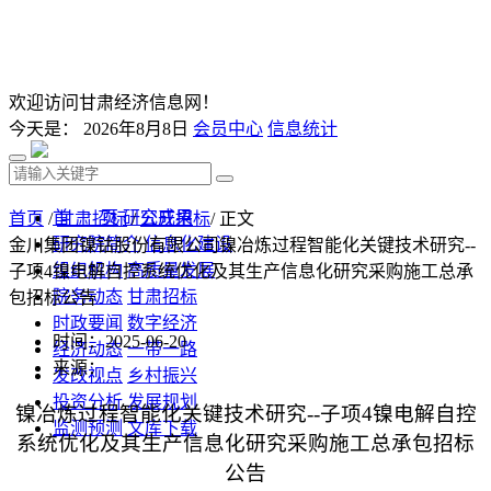
欢迎访问甘肃经济信息网！
今天是：
2026年8月8日
会员中心
信息统计
首 页
研究成果
首页
/
甘肃招标
/
公开招标
/ 正文
研究院简介
信息化建设
金川集团镍钴股份有限公司镍冶炼过程智能化关键技术研究--
组织机构
高质量发展
子项4镍电解自控系统优化及其生产信息化研究采购施工总承
院务动态
甘肃招标
包招标公告
时政要闻
数字经济
时间：2025-06-20
经济动态
一带一路
来源：
发改视点
乡村振兴
投资分析
发展规划
镍冶炼过程智能化关键技术研究
--
子项
4
镍电解自控
监测预测
文库下载
系统优化及其生产信息化研究
采购施工总承包
招标
公告