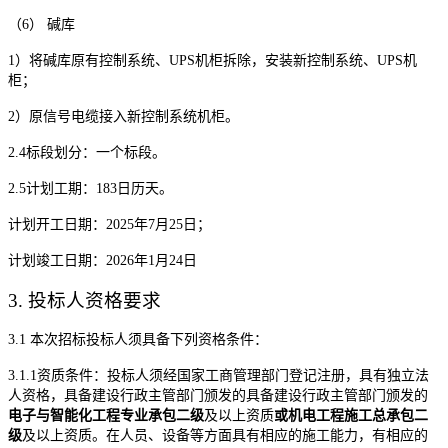
（
6
） 碱库
1
）将碱库原有控制系统、
UPS
机柜拆除，安装新控制系统、
UPS
机
柜；
2
）原信号电缆接入新控制系统机柜。
2.4
标段划分：一个标段。
2.5
计划工期：
1
83
日历天。
计划开工日期：
202
5
年
7
月
2
5
日；
计划竣工日期：
202
6
年
1
月
24
日
3.
投
标人资格要求
3.1
本次招标投标人须具备下列资格条件：
3.1.1
资质条件：投标人须经国家工商管理部门登记注册，具有独立法
人资格，具备建设行政主管部门颁发的
具备
建设行政主管部门颁发的
电子与智能化工程专业承包
二
级
及以上资质
或
机电工程
施工总承包二
级
及以上资质
。在人员、设备等方面具有相应的施工能力，有相应的