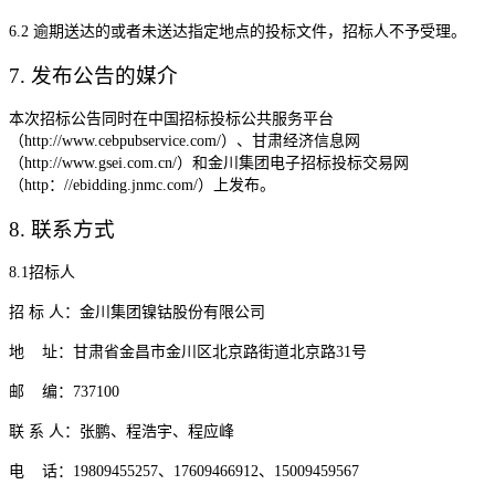
6
.2
逾期送达的或者未送达指定地点的投标文件，招标人不予受理。
7.
发布公告的媒介
本次招标公告同时在
中国招标投标公共服务平台
（
http://www.cebpubservice.com/）、甘肃经济信息网
（http://www.gsei.com.cn/）和金川集团电子招标投标交易网
（http：//ebidding.jnmc.com/）
上发布。
8
.
联系方式
8
.1
招标人
招
标
人：金川集团
镍钴股份有限公司
地
址：甘肃省金昌市金川区北京路街道北京路
31
号
邮
编：
737100
联
系
人：
张鹏、程浩宇、程应峰
电
话：
19809455257
、
17609466912
、
15009459567