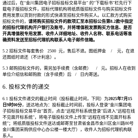
通过后，在
“金川集团电子招标投标交易平台”
的
“下载标书”栏先行下
载电子版招标文件，招标代理机构将纸质版招标文件与购买招标文件
费用发票以货到付款的形式快递至招标文件购买人。以汇款方式购买
招标文件的，
请将购买招标文件的款项汇至本招标公告第
8
.2
款中指定
的招标代理机构开户银行及账号，并将增值税发票购买方信息、是否
开具增值税专用发票、收件人详细地址、收件人名称、联系电话等准
确资料发送至招标代理机构联系人电子邮件信箱。
5
.2
招标文件每套售价
2500
元，售后不退。图纸押金
/
元，在退
还图纸时退还（不计利息）。
5
.3
邮购招标文件的，需另加手续费（含邮费）
/
元。招标人在收到
单位介绍信和邮购款（含手续费）后
/
日内寄送。
6.
投标文件的递交
6
.1
投标文件递交的截止时间（投标截止时间，下同）为
202
5
年
7
月
15
日
9
时
00
分
，
送达地点为：
投标截止时间
前，投标人登录
“金川集团电
子招标投标交易平台”首页，点击“远程开标系统登录”后进入“远程在线
不见面开标系统”，将电子版投标文件上传至“远程在线不见面开标系
统”；将纸质版投标文件送达或邮寄至甘肃省金昌市金川区金川路
8
0
号
金川集团采购供应中心办公楼一楼大厅），收件人为招标代理机构联
系人。