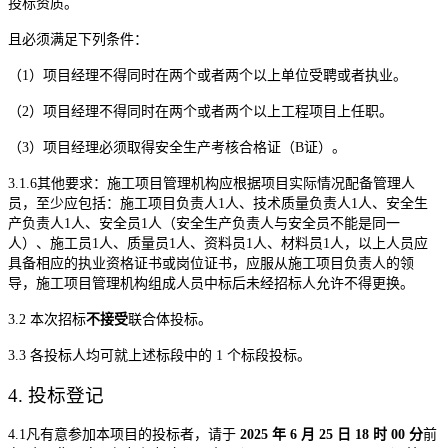
投标资质。
且必须满足下列条件：
（
1
）项目经理不得同时在两个或者两个以上单位受聘或者执业。
（
2
）项目经理不得同时在两个或者两个以上工程项目上任职。
（
3
）项目经理必须取得安全生产考核合格证（
B
证）。
3.1.
6
其他要求：施工项目管理机构应根据项目实际情况配备管理人
员，至少应包括：施工项目负责人
1
人、技术质量负责人
1
人、安全生
产负责人
1
人、安全员
1
人（安全生产负责人与安全员不能是同一
人）、施工员
1
人、质量员
1
人、资料员
1
人、材料员
1
人，以上人员应
具备相应的执业资格证书或岗位证书，应服从施工项目负责人的领
导，施工项目管理机构组成人员中标后未经招标人允许不得更换。
3.2
本
次招标
不
接受
联合体投标。
3.3
各投标人均可就上述标段中的
1
个标段投标。
4
.
投
标
登记
4
.1
凡有意参加本项目的投标者，请于
2025
年
6
月
25
日
18
时
00
分
前