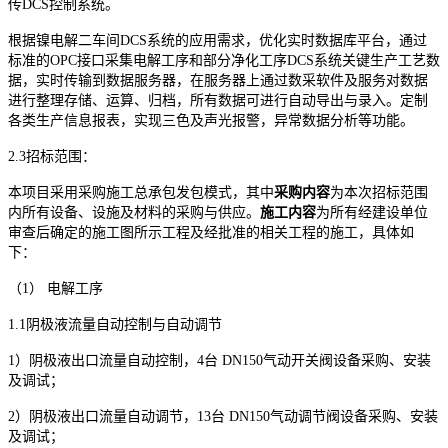
传
DCS
控制系统。
根据镍电解二车间
DCS
系统的应用需求，优化实时数据库平台，通过
标准的
OPC
接口采集电解工序和部分净化工序
DCS
系统关键生产工艺数
据，实时传输到数据服务器，在服务器上通过数采软件及服务对数据
进行整理存储、运算、归档，所有数据可进行自动导出与录入。定制
各类生产信息报表，实现三色及声光报警，异常数据分析等功能。
2.3
招标范围：
本项目采用
采购施工总承包
发包模式，其中
采购内容
为本次招标范围
内所有设备、设施及材料的采购与供应。
施工内容
为
所有经建设单位
审查后确定的施工图所示工程及经批准的相关工程的施工，具体如
下：
（
1
） 电解工序
1.1
阴极液流量自动控制与自动调节
1
）阴极液出口流量自动控制，
4
台
DN150
气动开关阀设备采购、安装
及调试；
2
）阴极液出口流量自动调节，
13
台
DN150
气动调节阀设备采购、安装
及调试；