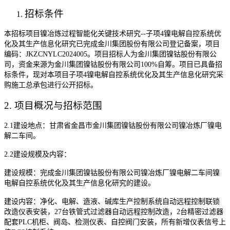
招标条件
本
招标
项目
镍冶炼过程智能化关键技术研究
--
子项
4
镍电解自控系统优
化及其生产信息化研究
已完成
金川集团股份有限公司登记备案，项目
编码：
JKZCNYLC202400
5
。项目招标人为
金川集团镍钴股份有限公
司
，资金来源为金川集团镍钴股份有限公司
100%
自筹。项目已具备招
标条件，现对本项目
子项
4
镍电解自控系统优化及其生产信息化研究
采
购施工总承包
进行公开招标。
2.
项目概况与招标范围
2.1
建设地点：甘肃省金昌市金川集团镍钴股份有限公司
镍冶炼厂镍电
解二车间
。
2.2
建设规模及内容：
建设规模：完成金川集团镍
钴股份有限公司
镍冶炼厂镍电解二车间镍
电解自控系统优化及其生产信息化研究
的建设。
建
设内容：净化、电解、造液、碱库生产控制系统自动远程控制联锁
改造仪表安装，
27
台铁管式过滤器自动远程控制改造，
2
台精密过滤器
配套
PLC
机柜、阀岛、检测仪表、自控阀门安装，所有新增仪表信号上