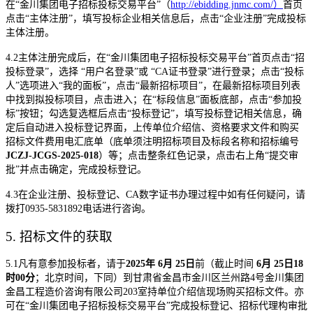
在
“金川集团电子招标投标交易平台”（
http://ebidding.jnmc.com/
）
首页
点击
“主体注册”，填写投标企业相关信息后，点击“企业注册”完成投标
主体注册。
4
.2
主体注册完成后，在
“金川集团电子招标投标交易平台”首页点击“招
投标登录”，选择 “用户名登录”或 “
CA
证书登录”进行登录；点击“投标
人”选项进入“我的面板”，点击“最新招标项目”，在最新招标项目列表
中找到拟投标项目，点击进入；在“标段信息”面板底部，点击“参加投
标”按钮；勾选复选框后点击“投标登记”，填写投标登记相关信息，确
定后自动进入投标登记界面，
上传
单位介绍信
、
资格要求文件和购买
招标文件费用电汇底单（底单须注明招标项目及标段名称和招标编号
JCZJ-JCGS-202
5
-0
18
）等；
点击整条红色记录，点击右上角
“提交审
批”并点击确定，完成投标登记。
4
.
3
在企业注册、投标登记、
CA
数字证书办理过程中如有任何疑问，请
拨打
0935-583189
2
电话进行咨询。
5.
招标文件的获取
5.1
凡有意参加投标者，请于
2025
年
6
月
25
日
前
（截止时间
6
月
25
日
18
时
00
分
；
北京时间，下同）
到
甘肃省金昌市金川区兰州路
4
号金川集团
金昌工程造价咨询有限公司
2
03
室
持单位介绍信现场购买招标文件。亦
可在
“金川集团电子招标投标交易平台
”完成投标登记
、招标代理构审批