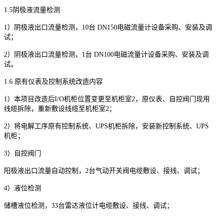
1.5
阴极液流量检测
1
）阴极液出口流量检测，
10
台
DN150
电磁流量计设备采购、安装及调
试；
2
）阴极液出口流量检测，
1
台
DN100
电磁流量计设备采购、安装及调
试。
1.6
原有仪表及控制系统改造内容
1
）本项目改造后
I/O
机柜位置变更至机柜室
2
，原仪表、自控阀门现用
线缆拆除，重新敷设线缆至机柜室
2
；
2
）将电解工序原有控制系统、
UPS
机柜拆除，安装新控制系统、
UPS
机柜；
3
）自控阀门
阳极液出口流量自动控制，
2
台气动开关阀电缆敷设、接线、调试；
4
）液位检测
储槽液位检测，
33
台雷达液位计电缆敷设、接线、调试；