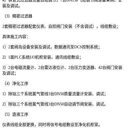
4
）铁管式过滤器流量自动调节，
7
台
DN150
气动调节阀设备采购、安
装及调试。
（
3
）精密过滤器
2
套精密过滤器配套仪表、自控阀门安装（不含调试），线缆敷设；
具体施工内容：
1
）
2
套阀岛设备安装及调试，数据通讯至
DCS
控制系统；
2
）
1
面
PLC
系统
I/O
机柜安装，通讯线缆敷设；
3
）
2
台电磁流量计、
2
台雷达液位计、
2
台压力变送器、
42
台阀门安装
及调试；
（
4
）净化工序
1
）除钴三个系统氯气管线
3
台
DN50
质量流量计安装、调试；
2
）除钴三个系统氯气管线
3
台
DN50
自动调节阀安装、调试。
（
5
）造液工序
仪表线缆全部更换，同时将信号电缆敷设至净化机柜室。