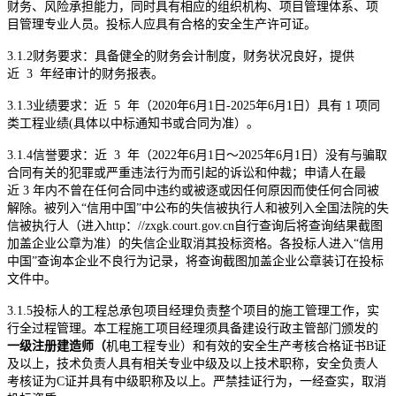
财务、风险承担能力，同时具有相应的组织机构、项目管理体系、项
目管理专业人员。投标人应具有合格的安全生产许可证。
3.1.2
财务要求：具备健全的财务会计制度
，财务状况良好，提供
近
3
年经审计的财务报表
。
3.1.3
业绩要求：
近
5
年（
20
2
0
年
6
月
1
日
-2025
年
6
月
1
日
）具有
1
项同
类工程业绩
(
具体以中标通知书或合同为准）。
3.1.4
信誉要求：近
3
年（
202
2
年
6
月
1
日
～
202
5
年
6
月
1
日
）没有与骗取
合同有关的犯罪或严重违法行为而引起的诉讼和仲裁；申请人在最
近
3
年内不曾在任何合同中违约或被逐或因任何原因而使任何合同被
解除。被列入
“信用中国”中公布的失信被执行人和被列入全国法院的失
信被执行人（进入
http
：
//zxgk.court.gov.cn
自行查询后将查询结果截图
加盖企业公章为准）的失信企业取消其投标资格。各投标人进入“信用
中国”查询本企业不良行为记录，将查询截图加盖企业公章装订在投标
文件中。
3.1.5
投标人的工程总承包项目经理负责整个项目的施工管理工作，实
行全过程管理。本工程施工项目经理须具备建设行政主管部门颁发的
一级注册建造师（
机电工程专业）
和有效的安全生产考核合格证书
B
证
及以上，技术负责人具有相关专业
中
级
及以上
技术职称，安全负责人
考核证为
C
证并具有中级职称及以上。严禁挂证行为，一经查实，取消