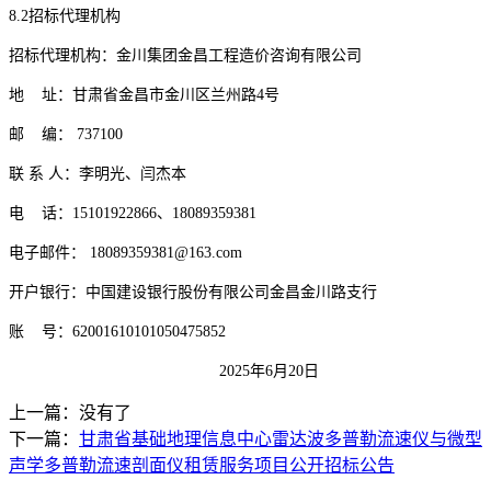
8
.
2
招标代理机构
招标代理机构：
金川集团金昌工程造价咨询有限公司
地
址：
甘肃省金昌市金川区
兰州路
4
号
邮
编：
737100
联
系
人：李明光、闫杰本
电
话：
15101922866
、
18089359381
电子邮件：
18089359381
@163.com
开户银行：中国建设银行股份有限公司金昌金川路支行
账
号：
62001610101050475852
2025
年
6
月
20
日
上一篇：没有了
下一篇：
甘肃省基础地理信息中心雷达波多普勒流速仪与微型
声学多普勒流速剖面仪租赁服务项目公开招标公告