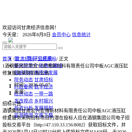
欢迎访问甘肃经济信息网！
今天是：
2026年8月8日
会员中心
信息统计
首 页
研究成果
首页
/
甘肃招标
/
公开招标
/ 正文
研究院简介
信息化建设
1酒钢集团甘肃宏兴宏博新材料有限责任公司中板AGC液压缸
组织机构
高质量发展
修复服务采购招标公告
院务动态
甘肃招标
时间：2026-05-07
时政要闻
数字经济
来源：
经济动态
一带一路
发改视点
乡村振兴
招标公告
投资分析
发展规划
酒钢集团甘肃宏兴宏博新材料有限责任公司中板AGC液压缸
监测预测
文库下载
修复服务采购招标项目的潜在投标人应在酒钢集团公司电子招
投标交易平台（http://47.110.33.156:8082）获取招标文件，并
于2026年5月14日15时15分前上传投标文件HASH码，于2026