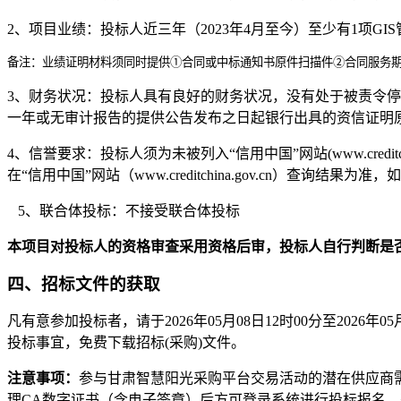
2
、项目业绩：投标人近三年（2023年4月至今）至少有1项G
备注：业绩证明材料须同时提供①合同或中标通知书原件扫描件②合同服务
3
、财务状况：投标人具有良好的财务状况，没有处于被责令停业
一年或无审计报告的提供公告发布之日起银行出具的资信证明
4
、信誉要求：投标人须为未被列入“信用中国”网站(www.cred
在“信用中国”网站（www.creditchina.gov.cn）查
5
、联合体投标：不接受联合体投标
本项目对投标人的资格审查采用资格后审，投标人自行判断是
四、招标文件的获取
凡
有意参加投标者，请
于2026年05月08日12时00分至2026年0
投标事宜，免费下载招标(采购)文件。
注意事项：
参与甘肃智慧阳光采购平台交易活动的潜在供应商需先
理CA数字证书（含电子签章）后方可登录系统进行投标报名、获取