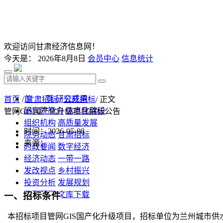
欢迎访问甘肃经济信息网！
今天是：
2026年8月8日
会员中心
信息统计
首 页
研究成果
首页
/
甘肃招标
/
公开招标
/ 正文
研究院简介
信息化建设
管网GIS国产化升级项目招标公告
组织机构
高质量发展
时间：2026-05-08
院务动态
甘肃招标
来源：
时政要闻
数字经济
经济动态
一带一路
发改视点
乡村振兴
投资分析
发展规划
监测预测
文库下载
一、招标条件
本招标项目管网GIS国产化升级项目，招标单位为兰州城市供