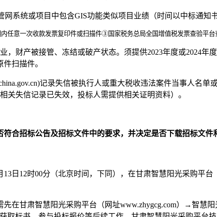
IS管网系统或项目中包含GIS功能类似项目业绩（时间以中标通知
期内任意一次收款发票复印件或扫描件③国家税务总局全国增值税发票查验平台
，财产被接管、冻结或破产状态。须提供2023年度或2024
原件扫描件。
itchina.gov.cn)记录失信被执行人或重大税收违法案件当
询结果为准，如相关失信记录已失效，投标人需提供相关证明资料）。
否符合招标公告及招标文件中的要求，并决定是否下载招标文件
5月13日12时00分（
北京时间，下同），在甘肃智慧阳光采购平
台（
在甘肃智慧阳光采购平台（网址www.zhygcg.com）→
标书、参与投标报价等后续工作，甘肃智慧阳光采购平台技术支持电话