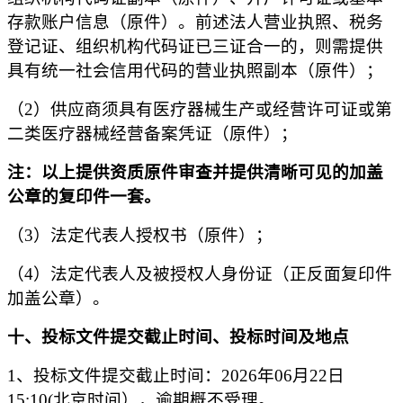
存款账户信息
（原件）
。
前述法人营业执照、税务
登记证、组织机构代码证已三证合一的，则需提供
具有统一社会信用代码的营业执照副本（
原件
）
；
（
2
）供应商须具有医疗器械生产或经营许可证或
第
二类医疗器械
经营备案凭证
（原件）；
注：以上提供资质原件审查并提供清晰可见的加盖
公章的复印件一套。
（
3
）法定代表人授权书（原件）；
（
4
）法定代表人及被授权人身份证（正反面复印件
加盖公章）。
十
、
投标文件
提交截止时间、
投标
时间及地点
1、
投标文件
提交截止时间：
2026年06月22日
15:10
(北京时间）
，
逾期概不受理。