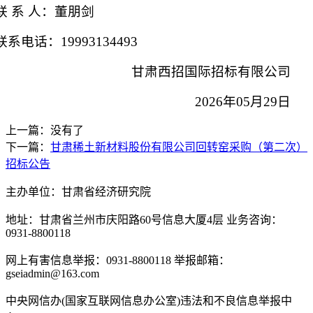
联
系
人：
董朋剑
联系电话：
19993134493
甘肃西招国际招标有限公司
2026年
05
月
29
日
上一篇：没有了
下一篇：
甘肃稀土新材料股份有限公司回转窑采购（第二次）
招标公告
主办单位：甘肃省经济研究院
地址：甘肃省兰州市庆阳路60号信息大厦4层 业务咨询：
0931-8800118
网上有害信息举报：0931-8800118 举报邮箱：
gseiadmin@163.com
中央网信办(国家互联网信息办公室)违法和不良信息举报中