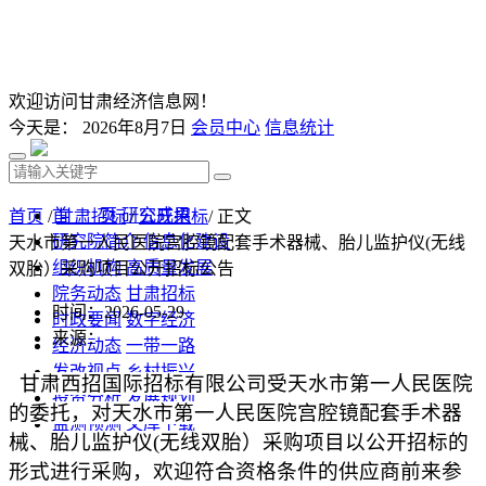
欢迎访问甘肃经济信息网！
今天是：
2026年8月7日
会员中心
信息统计
首 页
研究成果
首页
/
甘肃招标
/
公开招标
/ 正文
研究院简介
信息化建设
天水市第一人民医院宫腔镜配套手术器械、胎儿监护仪(无线
组织机构
高质量发展
双胎）采购项目公开招标公告
院务动态
甘肃招标
时间：2026-05-29
时政要闻
数字经济
来源：
经济动态
一带一路
发改视点
乡村振兴
甘肃西招国际招标有限公司受
天水市第一人民医院
投资分析
发展规划
的委托
，
对
天水市第一人民医院宫腔镜配套手术器
监测预测
文库下载
械、胎儿监护仪
(无线双胎）采购项目
以
公开招标
的
形式进行采购
，
欢迎符合资格条件的
供应商
前来参