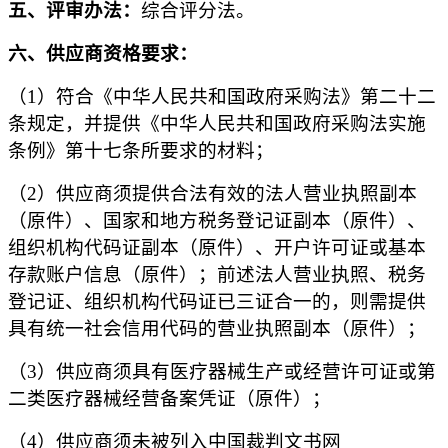
五
、评审办法：
综合评分法。
六
、
供应商
资格要求：
（
1）符合《中华人民共和国政府采购法》第二十二
条规定
，
并提供《中华人民共和国政府采购法实施
条例》第十七条所要求的材料
；
（
2）
供应商
须提供合法有效的法人营业执照副本
（
原件
）、国家和地方税务登记证副本（
原件
）、
组织机构代码证副本（
原件
）
、
开户许可证
或
基本
存款账户信息
（原件）
；前述法人营业执照、税务
登记证、组织机构代码证已三证合一的，则需提
供
具有统一社会信用代码的营业执照副本（
原件
）
；
（
3
）供应商须具有医疗器械生产或经营许可证或
第
二类医疗器械
经营备案凭证（原件）；
（
4
）供应商
须
未被列入中国裁判文书网