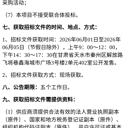
采购活动；
（
7
）本项目不接受联合体投标。
七
、获取
招标文件
的时间、地点、方式：
1、
招标文件
获取时间
：
202
6
年
06
月
01
日至
202
6
年
06
月
05
日
（节假日除外），上午
9：00～12：00，
下午14：30～17：30在甘肃省天水市秦州区解放路
飞将巷鑫海城市广场3号楼2单元402室公开发售。
2、招标文件获取方式：现场获取。
八
、公告期限：
五个工作日。
九
、获取
招标
文件需提供资料：
（
1）
供应商
须提供合法有效的法人营业执照副本
（
原件
）、国家和地方税务登记证副本（
原件
）、
组织机构代码证副本（
原件
）
、
开户许可证
或
基本