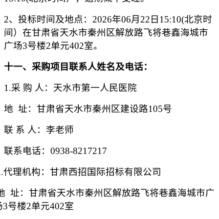
2、
投标
时间及地点：
2026年06月22日15:10
(北京时
间）在
甘肃省天水市秦州区解放路飞将巷鑫海城市
广场
3号楼2单元402室
。
十
一
、采购项目联系人姓名及电话：
1.采 购 人：
天水市第一人民医院
地
址：甘肃省天水市秦州区建设路
105号
联
系
人：李老师
联系电话：
0938-8217217
2.代理机构：甘肃西招国际招标有限公司
地
址：
甘肃省天水市秦州区解放路飞将巷鑫海城市广
场
3号楼2单元402室