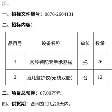
加。
一、
招标文件
编号：
0876-2604131
二、
招标
内容：
品目
号
设备名称
单位
数量
1
26
宫腔镜配套手术器械
把
2
12
胎儿监护仪
(无线双胎）
台
三、
项目总预算
：
67.00万元
。
四、供货期：
合同签订后
20天内
。