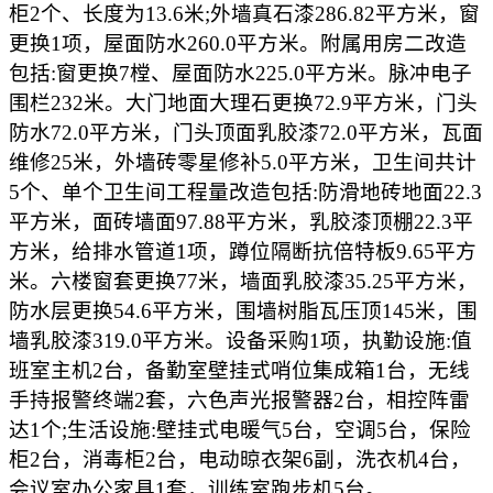
柜2个、长度为13.6米;外墙真石漆286.82平方米，窗
更换1项，屋面防水260.0平方米。附属用房二改造
包括:窗更换7樘、屋面防水225.0平方米。脉冲电子
围栏232米。大门地面大理石更换72.9平方米，门头
防水72.0平方米，门头顶面乳胶漆72.0平方米，瓦面
维修25米，外墙砖零星修补5.0平方米，卫生间共计
5个、单个卫生间工程量改造包括:防滑地砖地面22.3
平方米，面砖墙面97.88平方米，乳胶漆顶棚22.3平
方米，给排水管道1项，蹲位隔断抗倍特板9.65平方
米。六楼窗套更换77米，墙面乳胶漆35.25平方米，
防水层更换54.6平方米，围墙树脂瓦压顶145米，围
墙乳胶漆319.0平方米。设备采购1项，执勤设施:值
班室主机2台，备勤室壁挂式哨位集成箱1台，无线
手持报警终端2套，六色声光报警器2台，相控阵雷
达1个;生活设施:壁挂式电暖气5台，空调5台，保险
柜2台，消毒柜2台，电动晾衣架6副，洗衣机4台，
会议室办公家具1套，训练室跑步机5台。