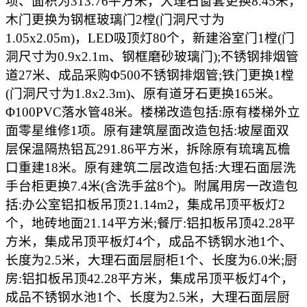
项、面积为313.76平方米，大理石窗套更换8.45米，
木门更换为钢框玻璃门2樘(门洞尺寸为
1.05x2.05m)，LED吸顶灯80个，新建浴室门1樘(门
洞尺寸为0.9x2.1m、钢框磨砂玻璃门);不锈钢排烟管
道27米、成品采购Φ500不锈钢排烟管;铁门更换1樘
(门洞尺寸为1.8x2.3m)、原有道牙石更换165米。
Φ100PVC落水管48米。楼梯改造包括:原有楼梯外立
面零星维修1项。原有建筑屋面改造包括:坡屋面双
层保温隔热铝瓦291.86平方米，拆除原有琉璃瓦檐
口重建18米。原有建筑二层改造包括:大理石面层洗
手台柜更换7.4米(含洗手盆8个)。附属用房一改造包
括:办公室铝扣板吊顶21.14m2，集成吊顶平板灯2
个，地砖地面21.14平方米;餐厅:铝扣板吊顶42.28平
方米，集成吊顶平板灯4个，成品不锈钢水池1个、
长度为2.5米，大理石面层厨柜1个、长度为6.0米;厨
房:铝扣板吊顶42.28平方米，集成吊顶平板灯4个，
成品不锈钢水池1个、长度为2.5米，大理石面层厨