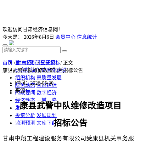
欢迎访问甘肃经济信息网！
今天是：
2026年8月6日
会员中心
信息统计
首 页
研究成果
首页
/
甘肃招标
/
公开招标
/ 正文
研究院简介
信息化建设
康县武警中队维修改造项目招标公告
组织机构
高质量发展
时间：2026-05-30
院务动态
甘肃招标
来源：
时政要闻
数字经济
经济动态
一带一路
康县武警中队维修改造项目
发改视点
乡村振兴
投资分析
发展规划
招标公告
监测预测
文库下载
甘肃中翔工程建设服务有限公司
受
康县机关事务服