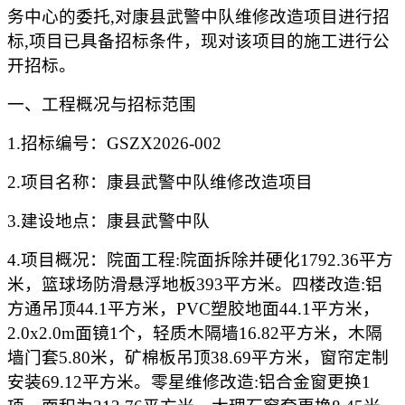
务中心
的委托
,对
康县武警中队维修改造项目
进行招
标
,项目已具备招标条件，现对该项目的施工进行公
开招标。
一、工程概况与招标范围
1.招标编号：GSZX2026-00
2
2.项目名称：
康县武警中队维修改造项目
3.建设地点：康县武警中队
4.项目概况：院面工程:院面拆除并硬化1792.36平方
米，篮球场防滑悬浮地板393平方米。四楼改造:铝
方通吊顶44.1平方米，PVC塑胶地面44.1平方米，
2.0x2.0m面镜1个，轻质木隔墙16.82平方米，木隔
墙门套5.80米，矿棉板吊顶38.69平方米，窗帘定制
安装69.12平方米。零星维修改造:铝合金窗更换1