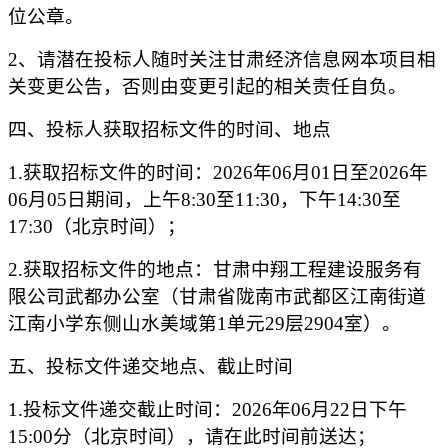
位公章。
2、请潜在投标人随时关注甘肃经济信息网本项目相
关变更公告，否则由变更引起的相关责任自负。
四、投标人获取招标文件的时间、地点
1.获取招标文件的时间：202
6
年
06
月
01
日至
202
6
年
06
月
05
日期间，上午
8:30至11:30，下午14:30至
17:30（北京时间）；
2.获取招标文件的地点：
甘肃中翔工程建设服务有
限公司
武都办公室（甘肃省陇南市武都区江南街道
江南小学东侧山水美域第
1单元29层2904室）。
五、投标文件递交地点、截止时间
1.投标文件递交截止时间：202
6
年
06
月
2
2
日
下
午
15
:
00
分（北京时间），请在此时间前送达；