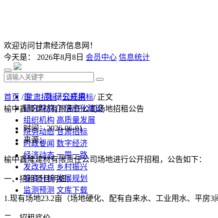
欢迎访问甘肃经济信息网！
今天是：
2026年8月8日
会员中心
信息统计
首 页
研究成果
首页
/
甘肃招标
/
公开招标
/ 正文
研究院简介
信息化建设
榆中鑫隆建材有限责任公司场地招租公告
组织机构
高质量发展
时间：2026-06-01
院务动态
甘肃招标
来源：
时政要闻
数字经济
经济动态
一带一路
榆中鑫隆建材有限责任公司场地进行公开招租，公告如下：
发改视点
乡村振兴
投资分析
发展规划
一、招租项目明细：
监测预测
文库下载
1.现有场地23.2亩（场地硬化、配有自来水、工业用水、平房3
二、招租底价