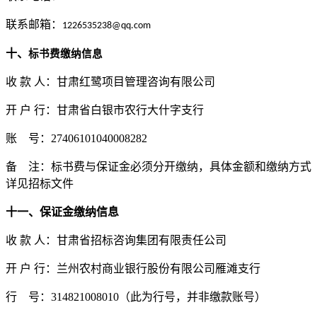
联系邮箱：
1226535238@qq.com
十、
标书费缴纳信息
收
款
人：甘肃红鹭项目管理咨询有限公司
开
户
行：甘肃省白银市农行大什字支行
账
号：
27406101040008282
备
注：标书费与保证金必须分开缴纳，具体金额和缴纳方式
详见招标文件
十一、保证金缴纳信息
收
款
人：
甘肃省招标咨询集团有限责任公司
开
户
行：
兰州农村商业银行股份有限公司雁滩支行
行
号：
314821008010
（此为行号，并非缴款账号）