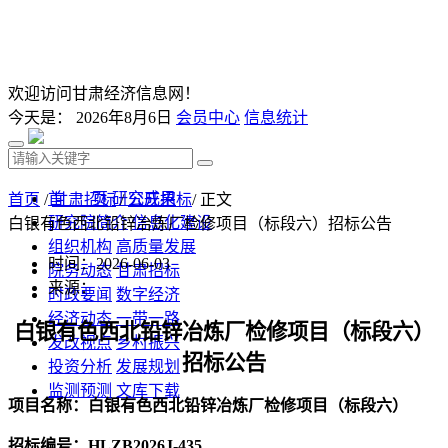
欢迎访问甘肃经济信息网！
今天是：
2026年8月6日
会员中心
信息统计
首 页
研究成果
首页
/
甘肃招标
/
公开招标
/ 正文
研究院简介
信息化建设
白银有色西北铅锌冶炼厂检修项目（标段六）招标公告
组织机构
高质量发展
时间：2026-06-03
院务动态
甘肃招标
来源：
时政要闻
数字经济
经济动态
一带一路
白银有色西北铅锌冶炼厂检修项目（标段六）
发改视点
乡村振兴
招标公告
投资分析
发展规划
监测预测
文库下载
项目名称
：
白银有色西北铅锌冶炼厂检修项目（标段六）
招标编号：
HLZB2026J-
435