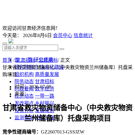
欢迎访问甘肃经济信息网！
今天是：
2026年8月6日
会员中心
信息统计
首 页
研究成果
首页
/
甘肃招标
/
公开招标
/ 正文
研究院简介
信息化建设
甘肃省救灾物资储备中心（中央救灾物资兰州储备库）托盘采
组织机构
高质量发展
购项目
院务动态
甘肃招标
时间：2026-07-08
时政要闻
数字经济
来源：
经济动态
一带一路
发改视点
乡村振兴
甘肃省救灾物资储备中心（中央救灾物资
投资分析
发展规划
兰州储备库）托盘采购项目
监测预测
文库下载
竞争性磋商编号：
GZ2607013-GSSJZW