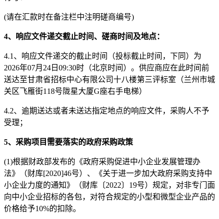
(请在汇款时在备注栏中注明
磋商
编号
)
4
、
响应文件递交截止时间、
磋商
时间及地点
：
4.1、
响应文件递交的截止时间（投标截止时间，下同）为
202
6
年
07
月
24
日
09
:
3
0
时（北京时间）。
供应商应在此时间前
送达至
甘肃省招标中心有限公司
十八
楼第
三评标室
（兰州市城
关区飞雁街
118
号陇星大厦
G座右手电梯
）
4.2、
逾期送达或者未送达指定地点的响应文件，采购人不予
受理；
5
、采购项目需要落实的政府采购政策
(1)根据财政部发布的
《政府采购促进中小企业发展管理办
法》（财库
[2020]46号）、
《关于进一步加大政府采购支持中
小企业力度的通知》
（财库〔
2022〕19号）
规定，对非专门面
向中小企业招标的各包，对符合规定的小型和微型企业产品的
价格给予
10%的扣除。