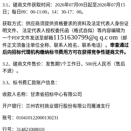
3.1、
磋商文件获取时间：
202
6
年
07
月
09
日起至
202
6
年
07
月
15
日；每日
09：00-11:00，14：30-17：00
。
获取方式：供应商须提供资格要求的资料及法定代表人身份证
明文件、
法定代表人授权委托函（格式自拟）等内容编辑为
1151630799
@
q q
.c
om
一个
PDF文件发送至邮箱
（邮
件正文须备注单位全称、联系人姓名、联系电话）。
审查通过
后
向招标代理机构缴纳标书费用方可在
获得
竞争性磋商文件
。
3.
2
、磋商文件售价：发售期
5个工作日，
5
00
元人民币（售后
不退）
。
3.3、
标书费汇款账户信息：
收款人名称：甘肃省招标中心有限公司
开户银行：兰州农村商业银行股份有限公司雁滩支行
账号：
010410122000130231
行号：
314821008010