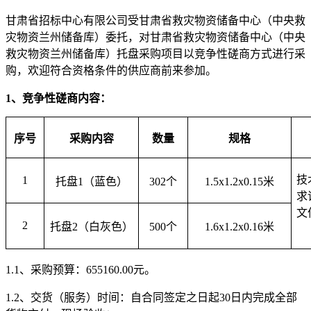
甘肃省招标中心有限公司受
甘肃省救灾物资储备中心（中央救
灾物资兰州储备库）
委托，对
甘肃省救灾物资储备中心（中央
救灾物资兰州储备库）托盘采购项目
以竞争性磋商方式进行采
购，欢迎符合资格条件的供应商前来参加。
1、竞争性磋商内容：
序号
采购
内容
数量
规格
技
1
托盘
1（蓝色）
302个
1.5x1.2x0.15米
求
文
2
托盘
2（白灰色）
500个
1.6x1.2x0.16米
1.1、
采购预算：
655160.00
元。
1.2、
交货（服务）时间：自合同签定之日起
30日内完成全部