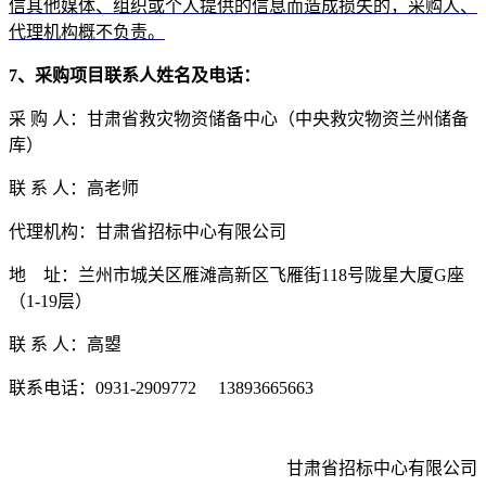
信其他媒体、组织或个人提供的信
息而造成损失的，采购人、
代理机构概不负责。
7、
采
购项目联系人姓名及电话：
采
购
人
：
甘肃省救灾物资储备中心（中央救灾物资兰州储备
库）
联
系
人：高老师
代理机构：甘肃省招标中心有限公司
地
址：兰州市城关区雁滩高新区飞雁街
118号陇星大厦
G座
（
1-19层）
联
系
人：
高曌
联系电话：
0931-29097
72
13893665663
甘肃省招标中心有限公司