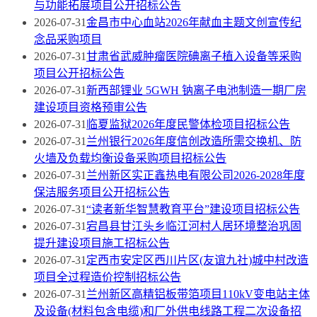
与功能拓展项目公开招标公告
2026-07-31
金昌市中心血站2026年献血主题文创宣传纪
念品采购项目
2026-07-31
甘肃省武威肿瘤医院碘离子植入设备等采购
项目公开招标公告
2026-07-31
新西部锂业 5GWH 钠离子电池制造一期厂房
建设项目资格预审公告
2026-07-31
临夏监狱2026年度民警体检项目招标公告
2026-07-31
兰州银行2026年度信创改造所需交换机、防
火墙及负载均衡设备采购项目招标公告
2026-07-31
兰州新区实正鑫热电有限公司2026-2028年度
保洁服务项目公开招标公告
2026-07-31
“读者新华智慧教育平台”建设项目招标公告
2026-07-31
宕昌县甘江头乡临江河村人居环境整治巩固
提升建设项目施工招标公告
2026-07-31
定西市安定区西川片区(友谊九社)城中村改造
项目全过程造价控制招标公告
2026-07-31
兰州新区高精铝板带箔项目110kV变电站主体
及设备(材料包含电缆)和厂外供电线路工程二次设备招