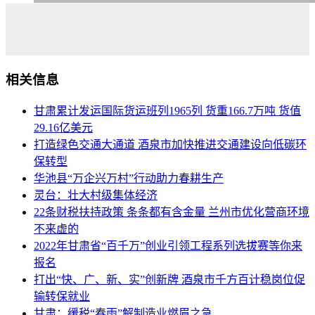
相关信息
甘肃累计发运国际货运班列1965列 货重166.7万吨 货值
29.16亿美元
打造绿色交通大通道 酒泉市加快推进交通建设向低碳环
保转型
华池县“万企兴万村”行动助力春耕生产
灵台：壮大村级集体经济
22条财税扶持政策 条条都有含金量 兰州市优化营商环境
不来虚的
2022年甘肃省“百千万”创业引领工程系列选拔赛等你来
报名
打出“快、广、新、实”创新牌 酒泉市千方百计稳岗位促
输转保就业
甘肃：缓税“春雨”解制造业燃眉之急