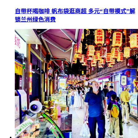
自带杯喝咖啡 帆布袋逛商超 多元“自带模式”解
锁兰州绿色消费