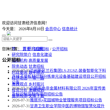
欢迎访问甘肃经济信息网！
今天是：
2026年8月10日
会员中心
信息统计
首 页
研究成果
您的位置：
首页
/
甘肃招标
/
公开招标
研究院简介
信息化建设
公开招标
组织机构
高质量发展
院务动态
甘肃招标
2026-07-31
兰州新区兰石集团LS-ZGSZ-装备智能化下料
时政要闻
数字经济
产线子项板材切割分拣单元设备基础建设项目公开招标
经济动态
一带一路
公告
发改视点
乡村振兴
2026-07-31
白银有色非金属材料有限公司 2026年宣传类
投资分析
发展规划
及标识制品制作项目招标公告
监测预测
文库下载
2026-07-31
雅居乐•花园城物业管理服务项目招标公告
2026-07-31
甘肃卫生职业学院中医药博物馆智慧化提升