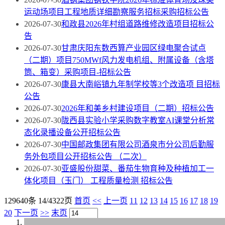
运动场项目工程地质详细勘察服务招标采购招标公告
2026-07-30
和政县2026年村组道路维修改造项目招标公
告
2026-07-30
甘肃庆阳东数西算产业园区绿电聚合试点
（二期）项目750MWf风力发电机组、附属设备（含塔
筒、箱变）采购项目-招标公告
2026-07-30
康县大南峪镇九年制学校等3个改造项 目招标
公告
2026-07-30
2026年和美乡村建设项目（二期）招标公告
2026-07-30
陇西县实验小学采购数字教室AI课堂分析常
态化录播设备公开招标公告
2026-07-30
中国邮政集团有限公司酒泉市分公司后勤服
务外包项目公开招标公告 （二次）
2026-07-30
亚盛股份甜菜、番茄生物育种及种植加工一
体化项目（玉门） 工程质量检测 招标公告
129640条 14/4322页
首页
<<
上一页
11
12
13
14
15
16
17
18
19
20
下一页
>>
末页