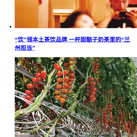
“饮”领本土茶饮品牌 一杯甜醅子奶茶里的“兰
州担当”