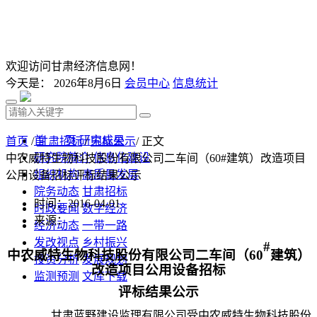
欢迎访问甘肃经济信息网！
今天是：
2026年8月6日
会员中心
信息统计
首 页
研究成果
首页
/
甘肃招标
/
中标公示
/ 正文
研究院简介
信息化建设
中农威特生物科技股份有限公司二车间（60#建筑）改造项目
组织机构
高质量发展
公用设备招标评标结果公示
院务动态
甘肃招标
时间：2016-04-01
时政要闻
数字经济
来源：
经济动态
一带一路
发改视点
乡村振兴
#
中农威特生物科技股份有限公司二车间（60
建筑）
投资分析
发展规划
改造项目公用设备招标
监测预测
文库下载
评标结果公示
甘肃蓝野建设监理有限公司受中农威特生物科技股份