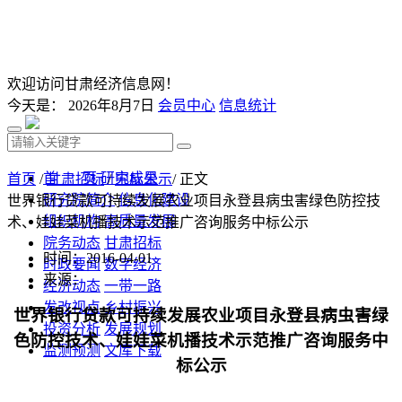
欢迎访问甘肃经济信息网！
今天是：
2026年8月7日
会员中心
信息统计
首 页
研究成果
首页
/
甘肃招标
/
中标公示
/ 正文
研究院简介
信息化建设
世界银行贷款可持续发展农业项目永登县病虫害绿色防控技
组织机构
高质量发展
术、娃娃菜机播技术示范推广咨询服务中标公示
院务动态
甘肃招标
时间：2016-04-01
时政要闻
数字经济
来源：
经济动态
一带一路
发改视点
乡村振兴
世界银行贷款可持续发展农业项目永登县病虫害绿
投资分析
发展规划
色防控技术、娃娃菜机播技术示范推广咨询服务中
监测预测
文库下载
标公示