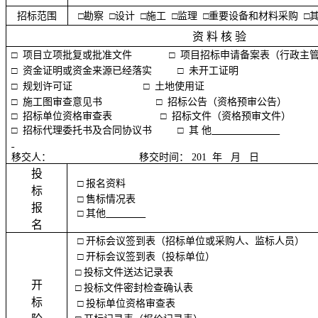
招标范围
□勘察 □设计 □施工 □监理 □重要设备和材料采购 
资 料 核 验
□
项目立项批复或批准文件 □ 项目招标申请备案表（行政主管
□
资金证明或资金来源已经落实
□ 未开工证明
□
规划许可证
□ 土地使用证
□ 施工图审查意见书 □ 招标公告（资格预审公告）
□ 招标单位资格审查表 □ 招标文件（资格预审文件）
□
招标代理委托书及合同协议书
□ 其 他
移交人： 移交时间： 201 年 月 日
投
□
报名资料
标
□ 售标情况表
报
□ 其他
名
□
开标会议签到表（招标单位或采购人、监标人员）
□
开标会议签到表（投标单位）
□
投标文件送达记录表
开
□
投标文件密封检查确认表
标
□ 投标单位资格审查表