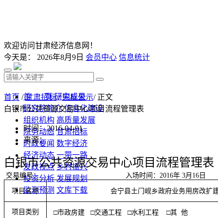
欢迎访问甘肃经济信息网！
今天是：
2026年8月9日
会员中心
信息统计
首 页
研究成果
首页
/
甘肃招标
/
中标公示
/ 正文
研究院简介
信息化建设
白银市公共资源交易中心项目流程管理表
组织机构
高质量发展
时间：2016-04-01
院务动态
甘肃招标
来源：
时政要闻
数字经济
经济动态
一带一路
白银市公共资源交易中心项目流程管理表
发改视点
乡村振兴
交易编号：
入场时间：
2016年 3月16日
投资分析
发展规划
监测预测
文库下载
项目名称
会宁县土门岘乡政府业务用房改扩
项目类别
□市政房建 □交通工程 □水利工程 □其 他