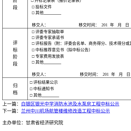
阶
□
开标记录表（报价记录表）
□ 投标文件
段
□
其他
移交人： 移交时间：
201 年 月 
□ 评委专家抽取单
□ 评委专家承诺书
评
□
评标报告（附：评委会名单、商务得分、技术得分或
标
□
中标推荐意见书（拟中标公告）
□ 专家费用发放表
阶
□
其他
段
移交人： 移交时间：
201 年 月 
□
评标结果公示
归
□
中标通知书
档
□
其他
上一篇：
白银区银光中学消防水池及水泵房工程中标公示
下一篇：
兰州中川机场航管楼维修改造工程中标公示
主办单位：甘肃省经济研究院