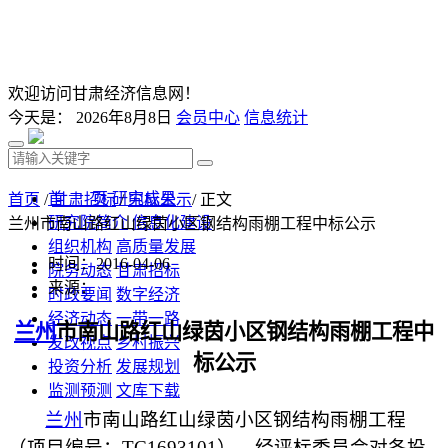
欢迎访问甘肃经济信息网！
今天是：
2026年8月8日
会员中心
信息统计
首 页
研究成果
首页
/
甘肃招标
/
中标公示
/ 正文
研究院简介
信息化建设
兰州市南山路红山绿茵小区钢结构雨棚工程中标公示
组织机构
高质量发展
时间：2016-04-06
院务动态
甘肃招标
来源：
时政要闻
数字经济
经济动态
一带一路
兰州
市南山路红山绿茵小区钢结构雨棚工程
中
发改视点
乡村振兴
标公示
投资分析
发展规划
监测预测
文库下载
兰州
市南山路红山绿茵小区钢结构雨棚工程
（项目编号：
TC1693
101），经评标委员会对各投