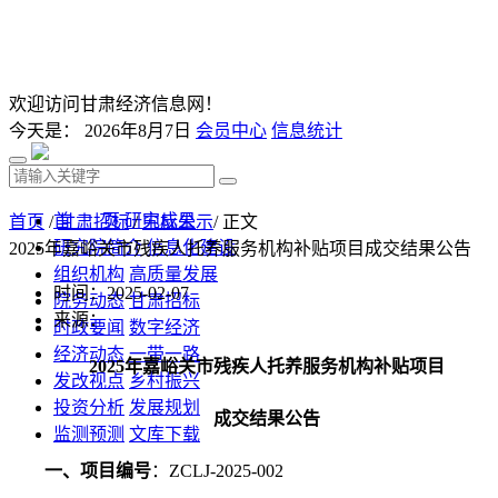
欢迎访问甘肃经济信息网！
今天是：
2026年8月7日
会员中心
信息统计
首 页
研究成果
首页
/
甘肃招标
/
中标公示
/ 正文
研究院简介
信息化建设
2025年嘉峪关市残疾人托养服务机构补贴项目​成交结果公告
组织机构
高质量发展
时间：2025-02-07
院务动态
甘肃招标
来源：
时政要闻
数字经济
经济动态
一带一路
2025年嘉峪关市残疾人托养服务机构补贴项目
发改视点
乡村振兴
投资分析
发展规划
成交结果公告
监测预测
文库下载
一、项目编号
：
ZCLJ-2025-002