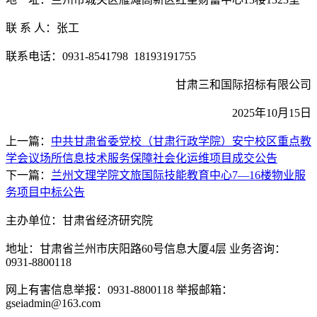
联
系
人：
张工
联系电话：
0931-8541798
18193191755
甘肃三和国际招标有限公司
2025
年
10
月
15
日
上一篇：
中共甘肃省委党校（甘肃行政学院）安宁校区重点教
学会议场所信息技术服务保障社会化运维项目成交公告
下一篇：
兰州文理学院文旅国际技能教育中心7—16楼物业服
务项目中标公告
主办单位：甘肃省经济研究院
地址：甘肃省兰州市庆阳路60号信息大厦4层 业务咨询：
0931-8800118
网上有害信息举报：0931-8800118 举报邮箱：
gseiadmin@163.com