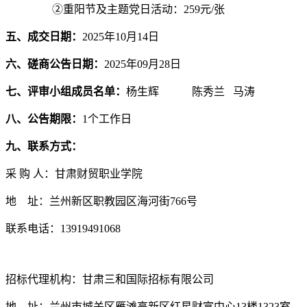
②重阳节及主题党日活动：259元/张
五、成交日期：
2025
年
10
月
14
日
六、磋商公告日期：
2025年09月28日
七、评审小组成员名单
：
杨生辉
陈秀兰
马涛
八、公告期限：
1个工作日
九、联系方式：
采
购
人：
甘肃财贸职业学院
地
址：兰州新区职教园区海河街
766号
联系电话：
13919491068
招标代理机构：甘肃三和国际招标有限公司
地
址：兰州市城关区雁滩高新区红星财富中心
13楼1323室