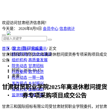
欢迎访问甘肃经济信息网！
今天是：
2026年8月9日
会员中心
信息统计
首 页
研究成果
首页
/
甘肃招标
/
中标公示
/ 正文
研究院简介
信息化建设
甘肃财贸职业学院2025年离退休慰问提货券专项采购项目成交
组织机构
高质量发展
公告
院务动态
甘肃招标
时间：2025-10-15
时政要闻
数字经济
来源：
经济动态
一带一路
发改视点
乡村振兴
甘肃财贸职业学院
2025年离退休慰问提货
投资分析
发展规划
券专项采购项目
成交公告
监测预测
文库下载
甘肃三和国际招标有限公司受甘肃财贸职业学院委托，对甘肃