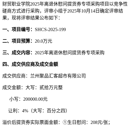
财贸职业学院
2025年离退休慰问提货券专项采购项目以竞争性
磋商方式进行采购，评审小组于
2025
年
10
月
14
日确定评审结
果，现将评审结果公布如下：
一、项目
编号：
SHCS-2025-199
二、项目
预算
：
20.0万元
三、成交内容：
2025年离退休慰问提货券专项采购
四、
成交供应商及成交金额
成交供应商：
兰州聚品汇客超市有限公司
成交金额：
大写：贰拾万元整
小写：
200000.00元
让利：
4%（大写：百分之四）
溢价后提货券实际票面金额：
①生日慰问：208元/张；