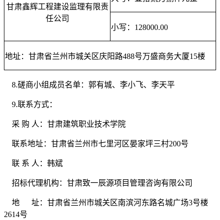
甘肃鑫辉工程建设监理有限责
任公司
小写：
128000.00
地址：甘肃省兰州市城关区庆阳路
488号万盛商务大厦15楼
8.
磋商小组成员名单：郭有城、李小飞
、李天平
9.
联系方式：
采
购
人：甘肃建筑职业技术学院
联系地址：甘肃省兰州市七里河区晏家坪三村
200号
联
系
人：韩斌
招标代理机构：甘肃致一辰源项目管理咨询有限公司
地
址：甘肃省兰州市城关区南滨河东路名城广场
3号楼
2614号