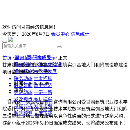
欢迎访问甘肃经济信息网！
今天是：
2026年8月7日
会员中心
信息统计
首 页
研究成果
首页
/
甘肃招标
/
中标公示
/ 正文
研究院简介
信息化建设
甘肃建筑职业技术学院数字建筑实训基地大门和附属设施建设
组织机构
高质量发展
项目监理服务成交公告
院务动态
甘肃招标
时间：2026-05-09
时政要闻
数字经济
来源：
经济动态
一带一路
发改视点
乡村振兴
甘肃致一辰源项目管理咨询有限公司
受
甘肃建筑职业技术学
投资分析
发展规划
院
委托
，
对
甘肃建筑职业技术学院数字建筑实训基地大门和附
监测预测
文库下载
属设施建设项目监理服务
以竞争性磋商的形式进行
磋商采购
，
磋商小组于
2026年5月9日
确定成交结果，现将结果公布如下：