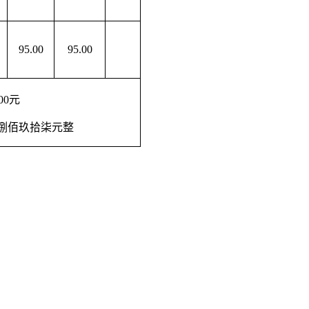
95
.00
95
.00
.00元
捌佰玖拾柒元整