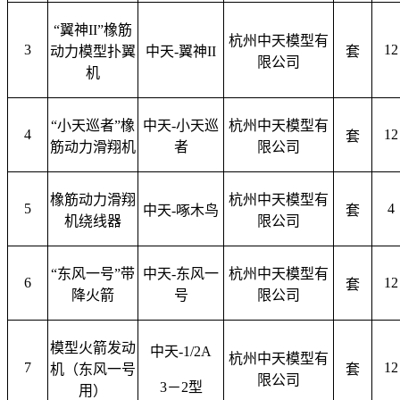
“翼神II”橡筋
杭州中天模型有
3
12
动力模型扑翼
中天
-翼神II
套
限公司
机
“小天巡者”橡
中天
-小天巡
杭州中天模型有
4
12
套
筋动力滑翔机
者
限公司
橡筋动力滑翔
杭州中天模型有
5
4
中天
-啄木鸟
套
机绕线器
限公司
“东风一号”带
中天
-东风一
杭州中天模型有
6
12
套
降火箭
号
限公司
模型火箭发动
中天
-1/2A
杭州中天模型有
7
12
机（东风一号
套
限公司
3－2型
用）