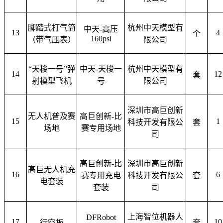
脚踏式打气筒
杭州中天模型有
中天
-高压
13
4
个
160psi
（
带气压表
）
限公司
“天梭一号”弹
中天
-天梭一
杭州中天模型有
14
12
套
射模型飞机
号
限公司
深圳市高巨创新
无人机普及赛
高巨创新
-比
15
1
科技开发有限公
套
场地
赛专用场地
司
高巨创新
-比
深圳市高巨创新
髙巨无人机充
16
6
赛专用充电
科技开发有限公
套
电套装
套装
司
上海智位机器人
DFRobot
17
10
行空板
套