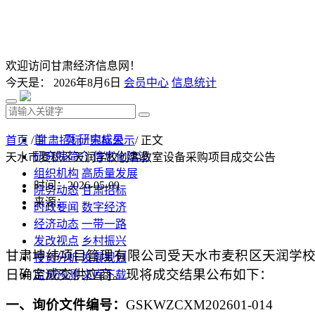
欢迎访问甘肃经济信息网！
今天是：
2026年8月6日
会员中心
信息统计
首 页
研究成果
首页
/
甘肃招标
/
中标公示
/ 正文
研究院简介
信息化建设
天水市麦积区天润学校创客教室设备采购项目成交公告
组织机构
高质量发展
时间：2026-05-09
院务动态
甘肃招标
来源：
时政要闻
数字经济
经济动态
一带一路
发改视点
乡村振兴
甘肃坤纬项目管理有限公司
受天水市麦积区天润学
投资分析
发展规划
日
确定
成交
供应商。现将
成交
结果公布如下：
监测预测
文库下载
一、询价
文件编号：
GSKWZCXM202601-014