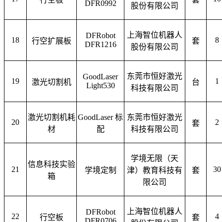
DFR0992
股份有限公司
上海智位机器人
DFRobot
18
8
行空扩展板
套
DFR1216
股份有限公司
东莞市恒好激光
GoodLaser
19
1
激光切割机
台
Light530
科技有限公司
激光切割机耗
GoodLaser 标
东莞市恒好激光
20
2
套
材
配
科技有限公司
学境无限
（
天
信息科技实验
21
30
学境定制
津
）
教育科技有
套
箱
限公司
上海智位机器人
DFRobot
22
4
行空板
套
DFR0706