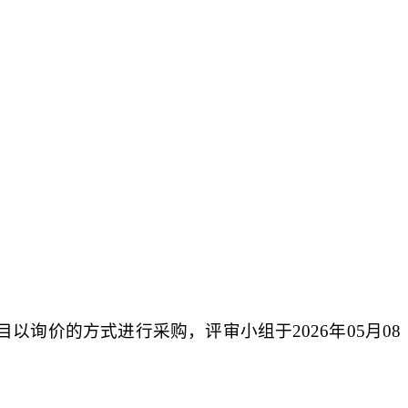
目
以
询价的
方式进行采
购，
评审小组
于
2026年05月08