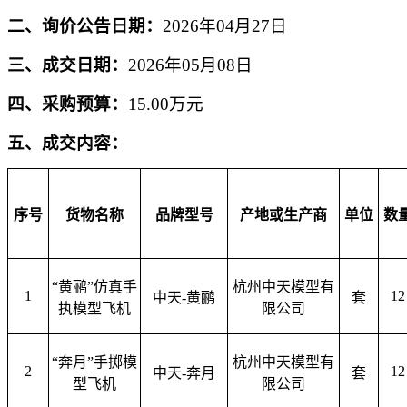
二、
询价
公告日期：
2026年
04
月
27
日
三、
成交
日期：
2026年05月08日
四、采购预算：
15.00
万元
五、
成交
内容：
序号
货物名称
品牌型号
产地或生产商
单位
数
“黄鹂”仿真手
杭州中天模型有
1
12
中天
-黄鹂
套
执模型飞机
限公司
“奔月”手掷模
杭州中天模型有
2
12
中天
-奔月
套
型飞机
限公司