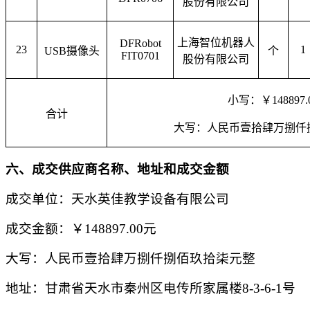
股份有限公司
上海智位机器人
DFRobot
23
1
USB摄像头
个
FIT0701
股份有限公司
小写：￥
148897
合计
大写：人民币壹拾肆万捌仟
六、
成交供应商名称、地址和成交金额
成交单位：天水英佳教学设备有限公司
成交金额：￥
148897.00元
大写：人民币壹拾肆万捌仟捌佰玖拾柒元整
地址：甘肃省天水市秦州区电传所家属楼
8-3-6-1号