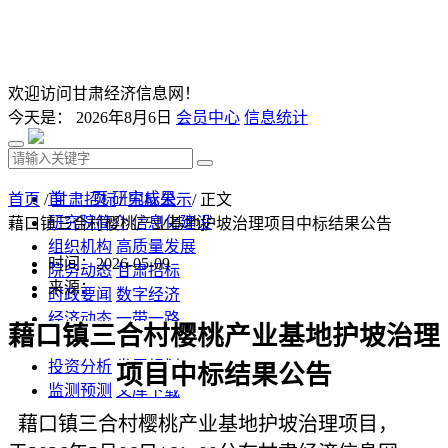
欢迎访问甘肃经济信息网！
今天是：
2026年8月6日
会员中心
信息统计
首 页
研究成果
首页
/
甘肃招标
/
中标公示
/ 正文
研究院简介
信息化建设
藉口镇三合村樱桃产业基地护坡治理项目中标结果公告
组织机构
高质量发展
时间：2026-05-09
院务动态
甘肃招标
来源：
时政要闻
数字经济
经济动态
一带一路
藉口镇三合村樱桃产业基地护坡治理
发改视点
乡村振兴
投资分析
发展规划
项目中标结果公告
监测预测
文库下载
藉口镇三合村樱桃产业基地护坡治理项目
，