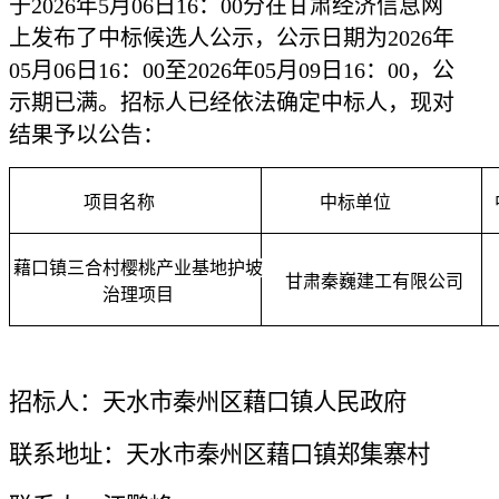
于
2026年
5
月
06
日
16：00分
在甘肃经济信息网
上发布了中标候选人公示
，公示日期为
2026年
05
月
06日16：00
至
2026年
05
月
09
日
16：00
，公
示期已满。招标人已经依法确定中标人，现对
结果予以公告
：
项目名称
中标单位
藉口镇三合村樱桃产业基地护坡
甘肃秦巍建工有限公司
治理项目
招标人：
天水市秦州区藉口镇人民政府
联系地址：
天水市秦州区藉口镇郑集寨村